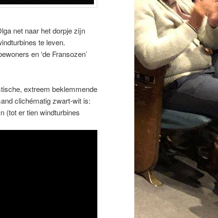
Olga net naar het dorpje zijn
indturbines te leven.
e bewoners en ‘de Fransozen’
stische, extreem beklemmende
and clichématig zwart-wit is:
n (tot er tien windturbines