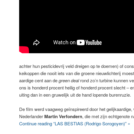
achter hun pesticidevrij veld dreigen op te doemen) of con
keikoppen die nooit iets van die groene nieuwlichterij moest
aardige cent aan de
green deal
rond zo’n turbine kunnen ve
ons is honderd procent heilig of honderd procent slecht – e
uiting dan in een gruwelijk uit de hand lopende burenruzie.
De film werd vaagweg geïnspireerd door het gelijkaardige
Nederlander
Martin Verfondern
, die met zijn echtgenote 
Continue reading “LAS BESTIAS (Rodrigo Sorogoyen)” »