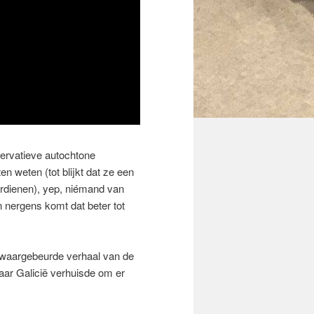
servatieve autochtone
en weten (tot blijkt dat ze een
rdienen), yep, niémand van
n nergens komt dat beter tot
, waargebeurde verhaal van de
naar Galicië verhuisde om er