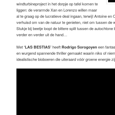
windturbineproject in het dorpje op tafel komen te
liggen: de verarmde Xan en Lorenzo willen maar
al te graag op de lucratieve deal ingaan, terwijl Antoine en 
verhuisd om van de natuur te genieten, niet om tussen de w
Stukje bij beetje loopt de bittere split tussen de autochton
verder en verder uit de hand…
Met
‘LAS BESTIAS’
heeft
Rodrigo Sorogoyen
een fanta
en wurgend spannende thriller gemaakt waarin niks of niem
idealistische bioboeren die uiteraard vóór groene energie zij