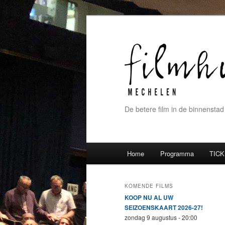
De betere film in de binnenstad
Hoofdmenu
Home
Programma
TICK
Spring naar de primaire inh
Spring naar de secundaire 
KOMENDE FILMS
KOOP NU AL UW
SEIZOENSKAART 2026-27!
zondag 9 augustus - 20:00