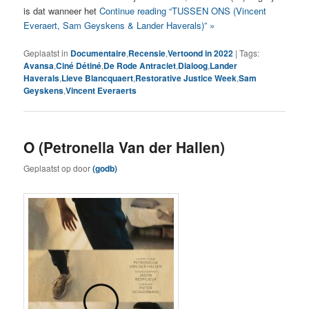
is dat wanneer het
Continue reading “TUSSEN ONS (Vincent
Everaert, Sam Geyskens & Lander Haverals)” »
Geplaatst in
Documentaire
,
Recensie
,
Vertoond in 2022
|
Tags:
Avansa
,
Ciné Détiné
,
De Rode Antraciet
,
Dialoog
,
Lander
Haverals
,
Lieve Blancquaert
,
Restorative Justice Week
,
Sam
Geyskens
,
Vincent Everaerts
O (Petronella Van der Hallen)
Geplaatst op
door
(godb)