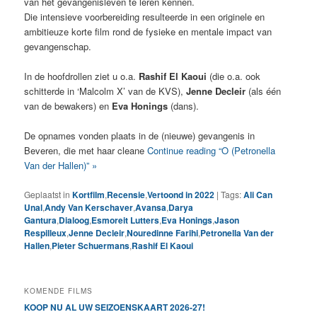
van het gevangenisleven te leren kennen.
Die intensieve voorbereiding resulteerde in een originele en
ambitieuze korte film rond de fysieke en mentale impact van
gevangenschap.
In de hoofdrollen ziet u o.a.
Rashif El Kaoui
(die o.a. ook
schitterde in ‘Malcolm X’ van de KVS),
Jenne Decleir
(als één
van de bewakers) en
Eva Honings
(dans).
De opnames vonden plaats in de (nieuwe) gevangenis in
Beveren, die met haar cleane
Continue reading “O (Petronella
Van der Hallen)” »
Geplaatst in
Kortfilm
,
Recensie
,
Vertoond in 2022
|
Tags:
Ali Can
Unal
,
Andy Van Kerschaver
,
Avansa
,
Darya
Gantura
,
Dialoog
,
Esmoreit Lutters
,
Eva Honings
,
Jason
Respilleux
,
Jenne Decleir
,
Nouredinne Farihi
,
Petronella Van der
Hallen
,
Pieter Schuermans
,
Rashif El Kaoui
KOMENDE FILMS
KOOP NU AL UW SEIZOENSKAART 2026-27!