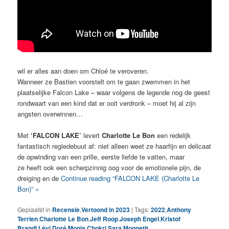
wil er alles aan doen om Chloé te veroveren.
Wanneer ze Bastien voorstelt om te gaan zwemmen in het
plaatselijke Falcon Lake – waar volgens de legende nog de geest
rondwaart van een kind dat er ooit verdronk – moet hij al zijn
angsten overwinnen…
Met
‘FALCON LAKE’
levert
Charlotte Le Bon
een redelijk
fantastisch regiedebuut af: niet alleen weet ze haarfijn en delicaat
de opwinding van een prille, eerste liefde te vatten, maar
ze heeft ook een scherpzinnig oog voor de emotionele pijn, de
dreiging en de
Continue reading “FALCON LAKE (Charlotte Le
Bon)” »
Geplaatst in
Recensie
,
Vertoond in 2023
|
Tags:
2022
,
Anthony
Terrien
,
Charlotte Le Bon
,
Jeff Roop
,
Joseph Engel
,
Kristof
Brandl
,
Lévi Doré
,
Monia Chokri
,
Sara Monpetit