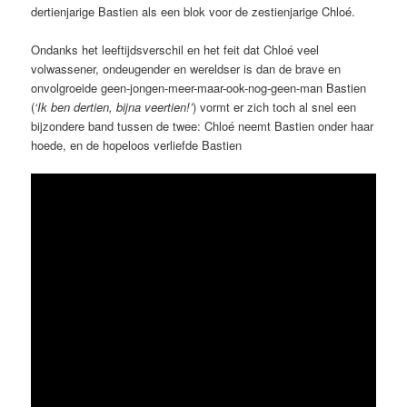
dertienjarige Bastien als een blok voor de zestienjarige Chloé.
Ondanks het leeftijdsverschil en het feit dat Chloé veel
volwassener, ondeugender en wereldser is dan de brave en
onvolgroeide geen-jongen-meer-maar-ook-nog-geen-man Bastien
(
‘Ik ben dertien, bijna veertien!’
) vormt er zich toch al snel een
bijzondere band tussen de twee: Chloé neemt Bastien onder haar
hoede, en de hopeloos verliefde Bastien