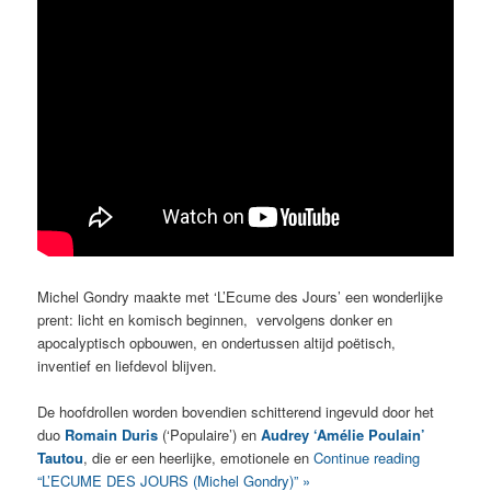
Michel Gondry maakte met ‘L’Ecume des Jours’ een wonderlijke
prent: licht en komisch beginnen, vervolgens donker en
apocalyptisch opbouwen, en ondertussen altijd poëtisch,
inventief en liefdevol blijven.
De hoofdrollen worden bovendien schitterend ingevuld door het
duo
Romain Duris
(‘Populaire’) en
Audrey ‘Amélie Poulain’
Tautou
, die er een heerlijke, emotionele en
Continue reading
“L’ECUME DES JOURS (Michel Gondry)” »