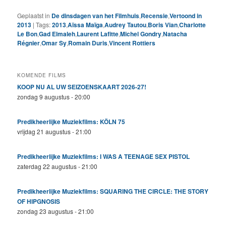
Geplaatst in
De dinsdagen van het Filmhuis
,
Recensie
,
Vertoond in
2013
|
Tags:
2013
,
Aïssa Maïga
,
Audrey Tautou
,
Boris Vian
,
Charlotte
Le Bon
,
Gad Elmaleh
,
Laurent Lafitte
,
Michel Gondry
,
Natacha
Régnier
,
Omar Sy
,
Romain Duris
,
Vincent Rottiers
KOMENDE FILMS
KOOP NU AL UW SEIZOENSKAART 2026-27!
zondag 9 augustus - 20:00
Predikheerlijke Muziekfilms: KÖLN 75
vrijdag 21 augustus - 21:00
Predikheerlijke Muziekfilms: I WAS A TEENAGE SEX PISTOL
zaterdag 22 augustus - 21:00
Predikheerlijke Muziekfilms: SQUARING THE CIRCLE: THE STORY
OF HIPGNOSIS
zondag 23 augustus - 21:00