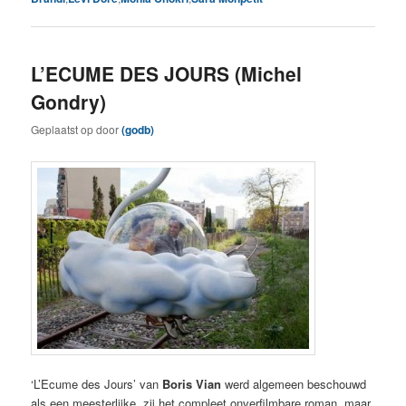
L’ECUME DES JOURS (Michel
Gondry)
Geplaatst op
door
(godb)
‘L’Ecume des Jours’ van
Boris Vian
werd algemeen beschouwd
als een meesterlijke, zij het compleet onverfilmbare roman, maar