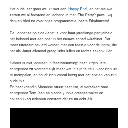
Het oude jaar gaan we uit met een
‘Happy End’
, en het nieuwe
zetten we al feestend en lachend in met ‘The Party’: jawel, wij
denken hàrd na over onze programmatie, beste Filmhuizers!
De Londense politica Janet is voor haar jarenlange partijarbeid
net beloond met een post in het nieuwe schaduwkabinet. Dat
moet uiteraard gevierd worden met een feestje voor de intimi, die
net als Janet allemaal graag links lullen en rechts zakenvullen.
Helaas is niet iedereen in feeststemming: haar uitgebluste
echtgenoot zit voornamelijk maar wat in zijn fauteuil voor zich uit
te mompelen, en houdt zich vooral bezig met het spelen van zijn
oude lp’s.
En haar vriendin Marianne stuurt haar kat, al verzekert haar
echtgenoot Tom (een aalgladde yuppie-praatjesmaker en
cokesnuiver) iedereen constant dat ze nu echt élk