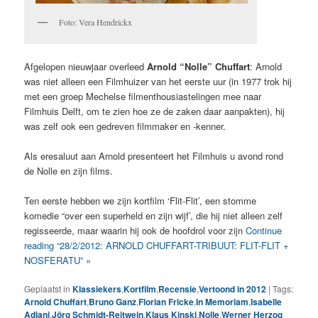
Foto: Vera Hendrickx
Afgelopen nieuwjaar overleed
Arnold “Nolle” Chuffart
: Arnold
was niet alleen een Filmhuizer van het eerste uur (in 1977 trok hij
met een groep Mechelse filmenthousiastelingen mee naar
Filmhuis Delft, om te zien hoe ze de zaken daar aanpakten), hij
was zelf ook een gedreven filmmaker en -kenner.
Als eresaluut aan Arnold presenteert het Filmhuis u avond rond
de Nolle en zijn films.
Ten eerste hebben we zijn kortfilm ‘Flit-Flit’, een stomme
komedie “over een superheld en zijn wijf’, die hij niet alleen zelf
regisseerde, maar waarin hij ook de hoofdrol voor zijn
Continue
reading “28/2/2012: ARNOLD CHUFFART-TRIBUUT: FLIT-FLIT +
NOSFERATU” »
Geplaatst in
Klassiekers
,
Kortfilm
,
Recensie
,
Vertoond in 2012
|
Tags:
Arnold Chuffart
,
Bruno Ganz
,
Florian Fricke
,
In Memoriam
,
Isabelle
Adjani
,
Jörg Schmidt-Reitwein
,
Klaus Kinski
,
Nolle
,
Werner Herzog