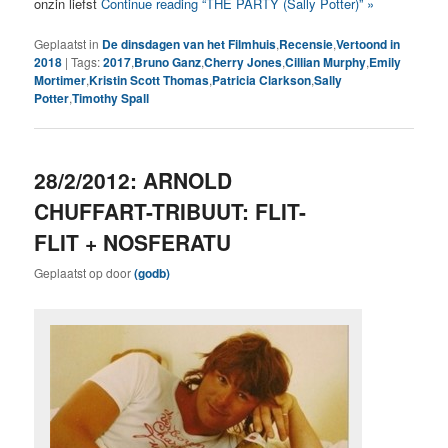
onzin liefst
Continue reading “THE PARTY (Sally Potter)” »
Geplaatst in
De dinsdagen van het Filmhuis
,
Recensie
,
Vertoond in
2018
|
Tags:
2017
,
Bruno Ganz
,
Cherry Jones
,
Cillian Murphy
,
Emily
Mortimer
,
Kristin Scott Thomas
,
Patricia Clarkson
,
Sally
Potter
,
Timothy Spall
28/2/2012: ARNOLD
CHUFFART-TRIBUUT: FLIT-
FLIT + NOSFERATU
Geplaatst op
door
(godb)