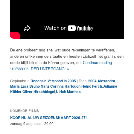
De ene probeert nog snel wat oude rekeningen te vereffenen,
anderen ontkennen de situatie en feesten zichzelf het graf in, een
derde blijft blind in de Führer geloven, en
Continue reading
“10/5/2005: DER UNTERGANG” »
Geplaatst in
Recensie
,
Vertoond in 2005
|
Tags:
2004
,
Alexandra
Maria Lara
,
Bruno Ganz
,
Corinna Harfouch
,
Heino Ferch
,
Julianne
Köhler
,
Oliver Hirschbiegel
,
Ulrich Matthes
KOMENDE FILMS
KOOP NU AL UW SEIZOENSKAART 2026-27!
zondag 9 augustus - 20:00