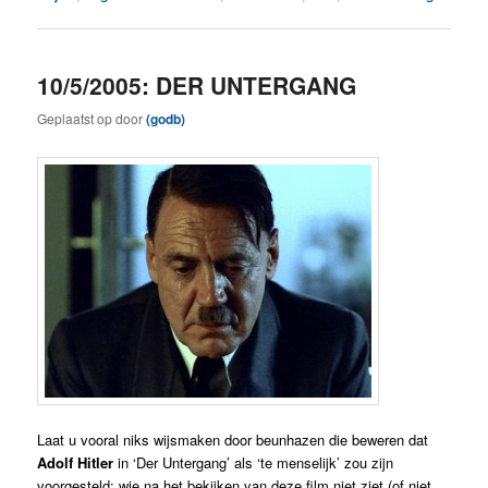
10/5/2005: DER UNTERGANG
Geplaatst op
door
(godb)
Laat u vooral niks wijsmaken door beunhazen die beweren dat
Adolf Hitler
in ‘Der Untergang’ als ‘te menselijk’ zou zijn
voorgesteld: wie na het bekijken van deze film niet ziet (of niet