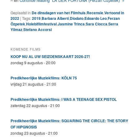
– en
Continue reading “LA DEA FORTUNA (Ferzan Özpetek)” »
Geplaatst in
De dinsdagen van het Filmhuis
,
Recensie
,
Vertoond in
2022
|
Tags:
2019
,
Barbara Alberti
,
Diodato
,
Edoardo Leo
,
Ferzan
Özpetek
,
Holebifilmfestival
,
Jasmine Trinca
,
Sara Ciocca
,
Serra
Yilmaz
,
Stefano Accorsi
KOMENDE FILMS
KOOP NU AL UW SEIZOENSKAART 2026-27!
zondag 9 augustus - 20:00
Predikheerlijke Muziekfilms: KÖLN 75
vrijdag 21 augustus - 21:00
Predikheerlijke Muziekfilms: I WAS A TEENAGE SEX PISTOL
zaterdag 22 augustus - 21:00
Predikheerlijke Muziekfilms: SQUARING THE CIRCLE: THE STORY
OF HIPGNOSIS
zondag 23 augustus - 21:00