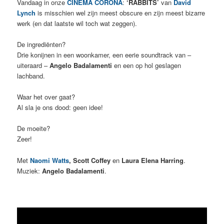
Vandaag in onze
CINEMA CORONA
:
‘RABBITS’
van
David
Lynch
is misschien wel zijn meest obscure en zijn meest bizarre
werk (en dat laatste wil toch wat zeggen).
De ingrediënten?
Drie konijnen in een woonkamer, een eerie soundtrack van –
uiteraard –
Angelo Badalamenti
en een op hol geslagen
lachband.
Waar het over gaat?
Al sla je ons dood: geen idee!
De moeite?
Zeer!
Met
Naomi Watts
, Scott Coffey
en
Laura Elena Harring
.
Muziek:
Angelo Badalamenti
.