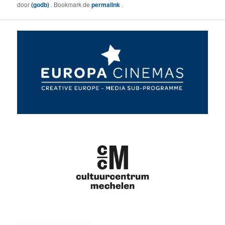
door
(godb)
. Bookmark de
permalink
.