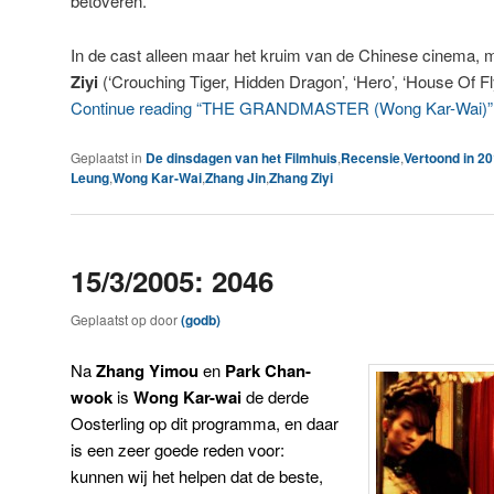
betoveren.
In de cast alleen maar het kruim van de Chinese cinema, m
Ziyi
(‘Crouching Tiger, Hidden Dragon’, ‘Hero’, ‘House Of 
Continue reading “THE GRANDMASTER (Wong Kar-Wai)”
Geplaatst in
De dinsdagen van het Filmhuis
,
Recensie
,
Vertoond in 2
Leung
,
Wong Kar-Wai
,
Zhang Jin
,
Zhang Ziyi
15/3/2005: 2046
Geplaatst op
door
(godb)
Na
Zhang Yimou
en
Park Chan-
wook
is
Wong Kar-wai
de derde
Oosterling op dit programma, en daar
is een zeer goede reden voor:
kunnen wij het helpen dat de beste,