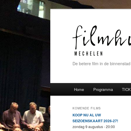
De betere film in de binnenstad
Hoofdmenu
Home
Programma
TICK
Spring naar de primaire inh
Spring naar de secundaire 
KOMENDE FILMS
KOOP NU AL UW
SEIZOENSKAART 2026-27!
zondag 9 augustus - 20:00