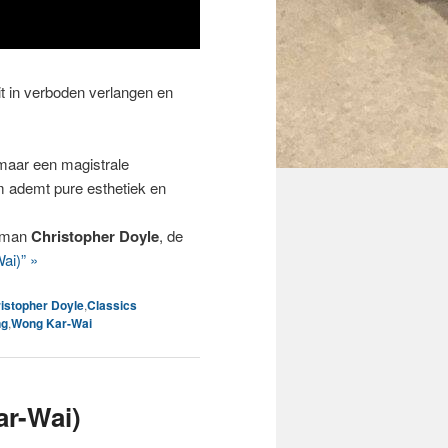
it in verboden verlangen en
maar een magistrale
ilm ademt pure esthetiek en
raman
Christopher Doyle
, de
ai)” »
istopher Doyle
,
Classics
ng
,
Wong Kar-Wai
r-Wai)