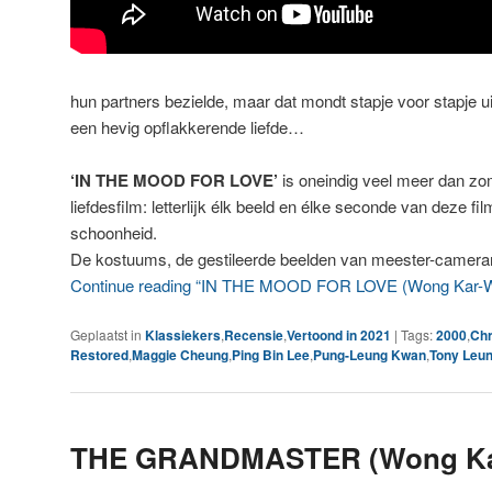
hun partners bezielde, maar dat mondt stapje voor stapje u
een hevig opflakkerende liefde…
‘IN THE MOOD FOR LOVE’
is oneindig veel meer dan zo
liefdesfilm: letterlijk élk beeld en élke seconde van deze f
schoonheid.
De kostuums, de gestileerde beelden van meester-came
Continue reading “IN THE MOOD FOR LOVE (Wong Kar-W
Geplaatst in
Klassiekers
,
Recensie
,
Vertoond in 2021
|
Tags:
2000
,
Chr
Restored
,
Maggie Cheung
,
Ping Bin Lee
,
Pung-Leung Kwan
,
Tony Leu
THE GRANDMASTER (Wong Ka