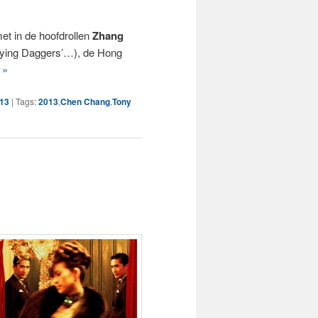
et in de hoofdrollen
Zhang
Flying Daggers’…), de Hong
 »
013
|
Tags:
2013
,
Chen Chang
,
Tony