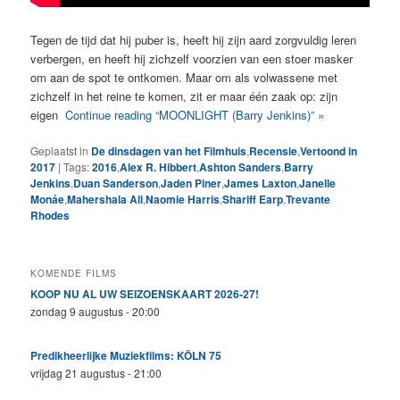
Tegen de tijd dat hij puber is, heeft hij zijn aard zorgvuldig leren
verbergen, en heeft hij zichzelf voorzien van een stoer masker
om aan de spot te ontkomen. Maar om als volwassene met
zichzelf in het reine te komen, zit er maar één zaak op: zijn
eigen
Continue reading “MOONLIGHT (Barry Jenkins)” »
Geplaatst in
De dinsdagen van het Filmhuis
,
Recensie
,
Vertoond in
2017
|
Tags:
2016
,
Alex R. Hibbert
,
Ashton Sanders
,
Barry
Jenkins
,
Duan Sanderson
,
Jaden Piner
,
James Laxton
,
Janelle
Monáe
,
Mahershala Ali
,
Naomie Harris
,
Shariff Earp
,
Trevante
Rhodes
KOMENDE FILMS
KOOP NU AL UW SEIZOENSKAART 2026-27!
zondag 9 augustus - 20:00
Predikheerlijke Muziekfilms: KÖLN 75
vrijdag 21 augustus - 21:00