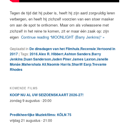
Tegen de tijd dat hij puber is, heeft hij zijn aard zorgvuldig leren
verbergen, en heeft hij zichzelf voorzien van een stoer masker
om aan de spot te ontkomen. Maar om als volwassene met
zichzelf in het reine te komen, zit er maar één zaak op: zijn
eigen
Continue reading “MOONLIGHT (Barry Jenkins)” »
Geplaatst in
De dinsdagen van het Filmhuis
,
Recensie
,
Vertoond in
2017
|
Tags:
2016
,
Alex R. Hibbert
,
Ashton Sanders
,
Barry
Jenkins
,
Duan Sanderson
,
Jaden Piner
,
James Laxton
,
Janelle
Monáe
,
Mahershala Ali
,
Naomie Harris
,
Shariff Earp
,
Trevante
Rhodes
KOMENDE FILMS
KOOP NU AL UW SEIZOENSKAART 2026-27!
zondag 9 augustus - 20:00
Predikheerlijke Muziekfilms: KÖLN 75
vrijdag 21 augustus - 21:00