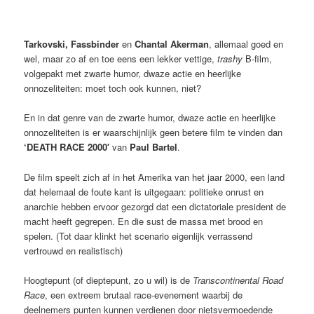
Tarkovski, Fassbinder
en
Chantal Akerman
, allemaal goed en
wel, maar zo af en toe eens een lekker vettige,
trashy
B-film,
volgepakt met zwarte humor, dwaze actie en heerlijke
onnozeliteiten: moet toch ook kunnen, niet?
En in dat genre van de zwarte humor, dwaze actie en heerlijke
onnozeliteiten is er waarschijnlijk geen betere film te vinden dan
‘DEATH RACE 2000′
van
Paul Bartel
.
De film speelt zich af in het Amerika van het jaar 2000, een land
dat helemaal de foute kant is uitgegaan: politieke onrust en
anarchie hebben ervoor gezorgd dat een dictatoriale president de
macht heeft gegrepen. En die sust de massa met brood en
spelen. (Tot daar klinkt het scenario eigenlijk verrassend
vertrouwd en realistisch)
Hoogtepunt (of dieptepunt, zo u wil) is de
Transcontinental Road
Race
, een extreem brutaal race-evenement waarbij de
deelnemers punten kunnen verdienen door nietsvermoedende