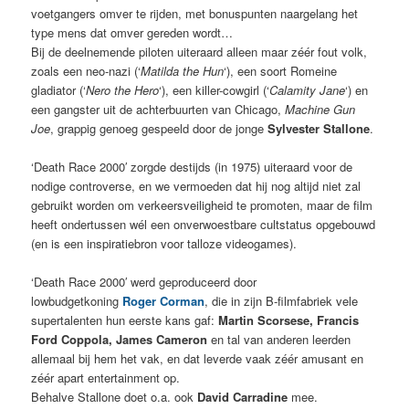
voetgangers omver te rijden, met bonuspunten naargelang het
type mens dat omver gereden wordt…
Bij de deelnemende piloten uiteraard alleen maar zéér fout volk,
zoals een neo-nazi (‘
Matilda the Hun
‘), een soort Romeine
gladiator (‘
Nero the Hero
‘), een killer-cowgirl (‘
Calamity Jane
‘) en
een gangster uit de achterbuurten van Chicago,
Machine Gun
Joe
, grappig genoeg gespeeld door de jonge
Sylvester Stallone
.
‘Death Race 2000′ zorgde destijds (in 1975) uiteraard voor de
nodige controverse, en we vermoeden dat hij nog altijd niet zal
gebruikt worden om verkeersveiligheid te promoten, maar de film
heeft ondertussen wél een onverwoestbare cultstatus opgebouwd
(en is een inspiratiebron voor talloze videogames).
‘Death Race 2000′ werd geproduceerd door
lowbudgetkoning
Roger Corman
, die in zijn B-filmfabriek vele
supertalenten hun eerste kans gaf:
Martin Scorsese, Francis
Ford Coppola, James Cameron
en tal van anderen leerden
allemaal bij hem het vak, en dat leverde vaak zéér amusant en
zéér apart entertainment op.
Behalve Stallone doet o.a. ook
David Carradine
mee.