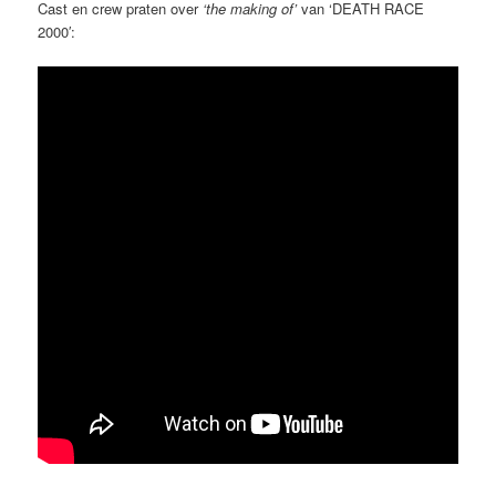
Cast en crew praten over
‘the making of’
van ‘DEATH RACE
2000′: