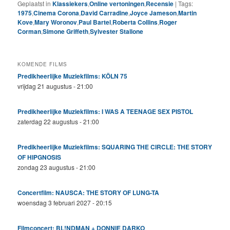
Geplaatst in
Klassiekers
,
Online vertoningen
,
Recensie
|
Tags:
1975
,
Cinema Corona
,
David Carradine
,
Joyce Jameson
,
Martin
Kove
,
Mary Woronov
,
Paul Bartel
,
Roberta Collins
,
Roger
Corman
,
Simone Griffeth
,
Sylvester Stallone
KOMENDE FILMS
Predikheerlijke Muziekfilms: KÖLN 75
vrijdag 21 augustus - 21:00
Predikheerlijke Muziekfilms: I WAS A TEENAGE SEX PISTOL
zaterdag 22 augustus - 21:00
Predikheerlijke Muziekfilms: SQUARING THE CIRCLE: THE STORY
OF HIPGNOSIS
zondag 23 augustus - 21:00
Concertfilm: NAUSCA: THE STORY OF LUNG-TA
woensdag 3 februari 2027 - 20:15
Filmconcert: BL!NDMAN + DONNIE DARKO