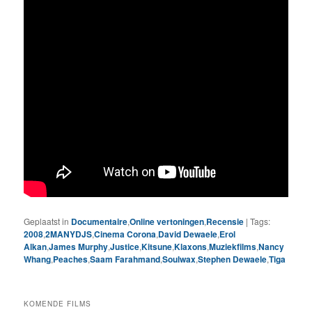
Geplaatst in
Documentaire
,
Online vertoningen
,
Recensie
|
Tags:
2008
,
2MANYDJS
,
Cinema Corona
,
David Dewaele
,
Erol
Alkan
,
James Murphy
,
Justice
,
Kitsune
,
Klaxons
,
Muziekfilms
,
Nancy
Whang
,
Peaches
,
Saam Farahmand
,
Soulwax
,
Stephen Dewaele
,
Tiga
KOMENDE FILMS