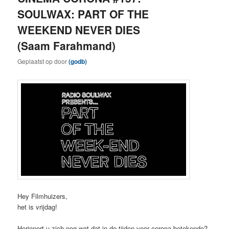
SOULWAX: PART OF THE
WEEKEND NEVER DIES
(Saam Farahmand)
Geplaatst op
door
(godb)
Hey Filmhuizers,
het is vrijdag!
Herinnert u zich nog wat dat in de tijden voor corona betekende?