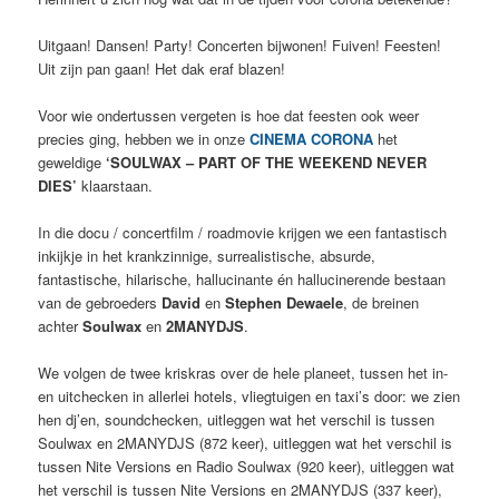
Uitgaan! Dansen! Party! Concerten bijwonen! Fuiven! Feesten!
Uit zijn pan gaan! Het dak eraf blazen!
Voor wie ondertussen vergeten is hoe dat feesten ook weer
precies ging, hebben we in onze
CINEMA CORONA
het
geweldige
‘SOULWAX – PART OF THE WEEKEND NEVER
DIES’
klaarstaan.
In die docu / concertfilm / roadmovie krijgen we een fantastisch
inkijkje in het krankzinnige, surrealistische, absurde,
fantastische, hilarische, hallucinante én hallucinerende bestaan
van de gebroeders
David
en
Stephen Dewaele
, de breinen
achter
Soulwax
en
2MANYDJS
.
We volgen de twee kriskras over de hele planeet, tussen het in-
en uitchecken in allerlei hotels, vliegtuigen en taxi’s door: we zien
hen dj’en, soundchecken, uitleggen wat het verschil is tussen
Soulwax en 2MANYDJS (872 keer), uitleggen wat het verschil is
tussen Nite Versions en Radio Soulwax (920 keer), uitleggen wat
het verschil is tussen Nite Versions en 2MANYDJS (337 keer),