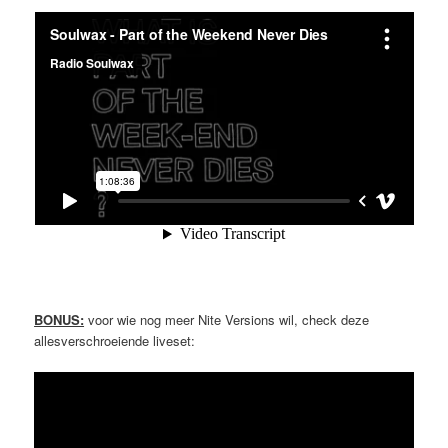
BONUS:
voor wie nog meer Nite Versions wil, check deze
allesverschroeiende liveset: