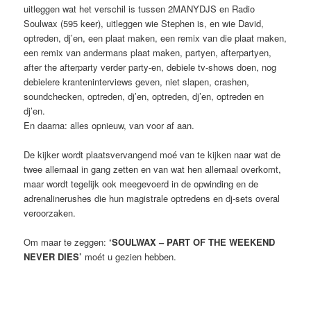
uitleggen wat het verschil is tussen 2MANYDJS en Radio
Soulwax (595 keer), uitleggen wie Stephen is, en wie David,
optreden, dj’en, een plaat maken, een remix van die plaat maken,
een remix van andermans plaat maken, partyen, afterpartyen,
after the afterparty verder party-en, debiele tv-shows doen, nog
debielere kranteninterviews geven, niet slapen, crashen,
soundchecken, optreden, dj’en, optreden, dj’en, optreden en
dj’en.
En daarna: alles opnieuw, van voor af aan.
De kijker wordt plaatsvervangend moé van te kijken naar wat de
twee allemaal in gang zetten en van wat hen allemaal overkomt,
maar wordt tegelijk ook meegevoerd in de opwinding en de
adrenalinerushes die hun magistrale optredens en dj-sets overal
veroorzaken.
Om maar te zeggen:
‘SOULWAX – PART OF THE WEEKEND
NEVER DIES’
moét u gezien hebben.