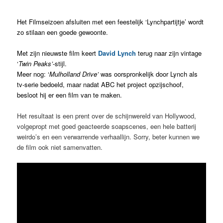
Het Filmseizoen afsluiten met een feestelijk ‘Lynchpartijtje’ wordt
zo stilaan een goede gewoonte.
Met zijn nieuwste film keert
David Lynch
terug naar zijn vintage
‘
Twin Peaks’
-stijl.
Meer nog: ‘
Mulholland Drive’
was oorspronkelijk door Lynch als
tv-serie bedoeld, maar nadat ABC het project opzijschoof,
besloot hij er een film van te maken.
Het resultaat is een prent over de schijnwereld van Hollywood,
volgepropt met goed geacteerde soapscenes, een hele batterij
weirdo’s en een verwarrende verhaallijn. Sorry, beter kunnen we
de film ook niet samenvatten.