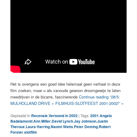
Het is overigens een goed idee helemaal geen verhaal in deze
film zoeken, maar u als vanouds gewoon droomgewijs te laten
meedrijven in de bizarre, fascinerende
Continue reading “28/5:
MULHOLLAND DRIVE + FILMHUIS-SLOTFEEST 2001-2002!” »
Geplaatst in
Recensie
,
Vertoond in 2002
|
Tags:
2001
,
Angelo
Badalamenti
,
Ann Miller
,
David Lynch
,
Jay Johnson
,
Justin
Theroux
,
Laura Harring
,
Naomi Watts
,
Peter Deming
,
Robert
Forster
,
slotfilm