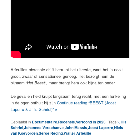
Arfeuilles obsessie drijft hem tot het uiterste, want het is nooit
groot, zwaar of sensationeel genoeg. Het bezorgt hem de
bijnaam
‘Het Beest’
, maar brengt hem ook bijna ten onder.
De gevallen held kruipt langzaam terug recht, met een fonkeling
in de ogen onthult hij zijn
Continue reading “BEEST (Joost
Laperre & Jillis Schriel)” »
Geplaatst in
Documentaire
,
Recensie
,
Vertoond in 2023
|
Tags:
Jillis
Schriel
,
Johannes Verschaeve
,
John Massis
,
Joost Laperre
,
Niels
van Koevorden
,
Serge Reding
,
Walter Arfeuille