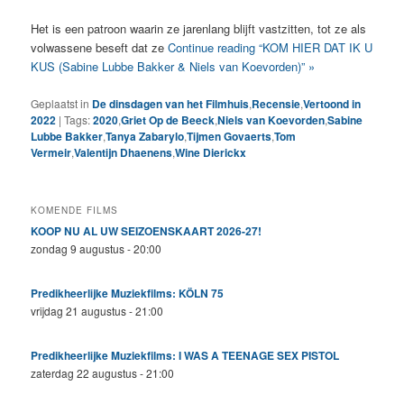
Het is een patroon waarin ze jarenlang blijft vastzitten, tot ze als
volwassene beseft dat ze
Continue reading “KOM HIER DAT IK U
KUS (Sabine Lubbe Bakker & Niels van Koevorden)” »
Geplaatst in
De dinsdagen van het Filmhuis
,
Recensie
,
Vertoond in
2022
|
Tags:
2020
,
Griet Op de Beeck
,
Niels van Koevorden
,
Sabine
Lubbe Bakker
,
Tanya Zabarylo
,
Tijmen Govaerts
,
Tom
Vermeir
,
Valentijn Dhaenens
,
Wine Dierickx
KOMENDE FILMS
KOOP NU AL UW SEIZOENSKAART 2026-27!
zondag 9 augustus - 20:00
Predikheerlijke Muziekfilms: KÖLN 75
vrijdag 21 augustus - 21:00
Predikheerlijke Muziekfilms: I WAS A TEENAGE SEX PISTOL
zaterdag 22 augustus - 21:00