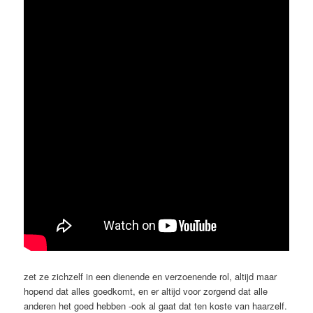
zet ze zichzelf in een dienende en verzoenende rol, altijd maar
hopend dat alles goedkomt, en er altijd voor zorgend dat alle
anderen het goed hebben -ook al gaat dat ten koste van haarzelf.