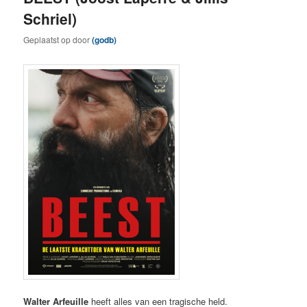
Schriel)
Geplaatst op
door
(godb)
Walter Arfeuille
heeft alles van een tragische held.