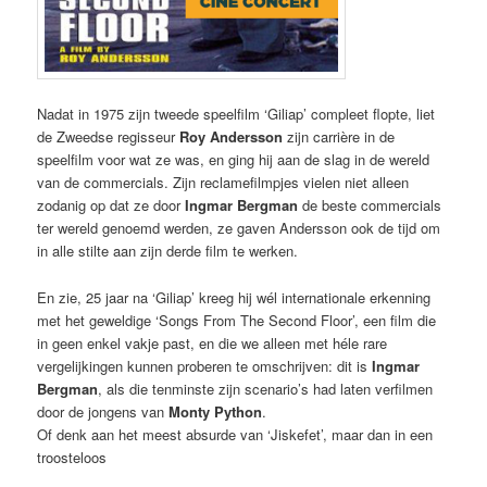
Nadat in 1975 zijn tweede speelfilm ‘Giliap’ compleet flopte, liet
de Zweedse regisseur
Roy Andersson
zijn carrière in de
speelfilm voor wat ze was, en ging hij aan de slag in de wereld
van de commercials. Zijn reclamefilmpjes vielen niet alleen
zodanig op dat ze door
Ingmar Bergman
de beste commercials
ter wereld genoemd werden, ze gaven Andersson ook de tijd om
in alle stilte aan zijn derde film te werken.
En zie, 25 jaar na ‘Giliap’ kreeg hij wél internationale erkenning
met het geweldige ‘Songs From The Second Floor’, een film die
in geen enkel vakje past, en die we alleen met héle rare
vergelijkingen kunnen proberen te omschrijven: dit is
Ingmar
Bergman
, als die tenminste zijn scenario’s had laten verfilmen
door de jongens van
Monty Python
.
Of denk aan het meest absurde van ‘Jiskefet’, maar dan in een
troosteloos