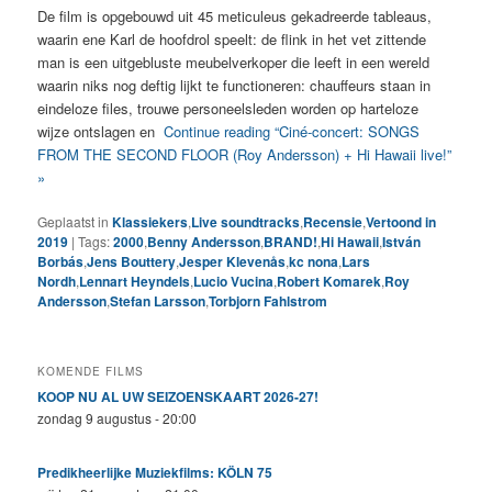
De film is opgebouwd uit 45 meticuleus gekadreerde tableaus,
waarin ene Karl de hoofdrol speelt: de flink in het vet zittende
man is een uitgebluste meubelverkoper die leeft in een wereld
waarin niks nog deftig lijkt te functioneren: chauffeurs staan in
eindeloze files, trouwe personeelsleden worden op harteloze
wijze ontslagen en
Continue reading “Ciné-concert: SONGS
FROM THE SECOND FLOOR (Roy Andersson) + Hi Hawaii live!”
»
Geplaatst in
Klassiekers
,
Live soundtracks
,
Recensie
,
Vertoond in
2019
|
Tags:
2000
,
Benny Andersson
,
BRAND!
,
Hi Hawaii
,
István
Borbás
,
Jens Bouttery
,
Jesper Klevenås
,
kc nona
,
Lars
Nordh
,
Lennart Heyndels
,
Lucio Vucina
,
Robert Komarek
,
Roy
Andersson
,
Stefan Larsson
,
Torbjorn Fahlstrom
KOMENDE FILMS
KOOP NU AL UW SEIZOENSKAART 2026-27!
zondag 9 augustus - 20:00
Predikheerlijke Muziekfilms: KÖLN 75