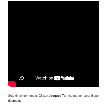
Scandinavisch decor. Of aan
Jacques Tati
tijdens een zeer diepe
depressie.