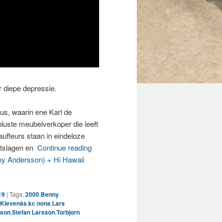
r diepe depressie.
us, waarin ene Karl de
ebluste meubelverkoper die leeft
hauffeurs staan in eindeloze
ontslagen en
Continue reading
Andersson) + Hi Hawaii
19
|
Tags:
2000
,
Benny
 Klevenås
,
kc nona
,
Lars
sson
,
Stefan Larsson
,
Torbjorn