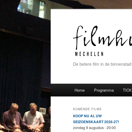
De betere film in de binnenstad
Hoofdmenu
Home
Programma
TICK
Spring naar de primaire inh
Spring naar de secundaire 
KOMENDE FILMS
KOOP NU AL UW
SEIZOENSKAART 2026-27!
zondag 9 augustus - 20:00