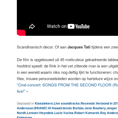
Scandinavisch decor. Of aan
Jacques Tati
tijdens een zee
De film is opgebouwd uit 45 meticuleus gekadreerde tablea
hoofdrol speelt: de flink in het vet zittende man is een uitg
in een wereld waarin niks nog deftig lijkt te functioneren: c
files, trouwe personeelsleden worden op harteloze wijze 
“Ciné-concert: SONGS FROM THE SECOND FLOOR (Roy 
live!” »
Geplaatst in
Klassiekers
,
Live soundtracks
,
Recensie
,
Vertoond in 20
Andersson
,
BRAND!
,
Hi Hawaii
,
István Borbás
,
Jens Bouttery
,
Jesper
Nordh
,
Lennart Heyndels
,
Lucio Vucina
,
Robert Komarek
,
Roy Ander
Fahlstrom