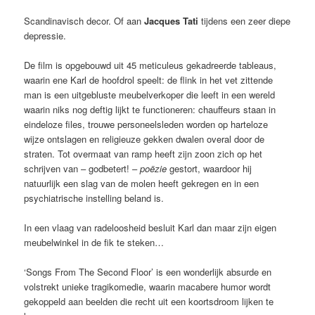
Scandinavisch decor. Of aan
Jacques Tati
tijdens een zeer diepe
depressie.
De film is opgebouwd uit 45 meticuleus gekadreerde tableaus,
waarin ene Karl de hoofdrol speelt: de flink in het vet zittende
man is een uitgebluste meubelverkoper die leeft in een wereld
waarin niks nog deftig lijkt te functioneren: chauffeurs staan in
eindeloze files, trouwe personeelsleden worden op harteloze
wijze ontslagen en
religieuze gekken dwalen overal door de
straten. Tot overmaat van ramp heeft zijn zoon zich op het
schrijven van – godbetert! –
poëzie
gestort, waardoor hij
natuurlijk een slag van de molen heeft gekregen en in een
psychiatrische instelling beland is.
In een vlaag van radeloosheid besluit Karl dan maar zijn eigen
meubelwinkel in de fik te steken…
‘Songs From The Second Floor’ is een wonderlijk absurde en
volstrekt unieke tragikomedie, waarin macabere humor wordt
gekoppeld aan beelden die recht uit een koortsdroom lijken te