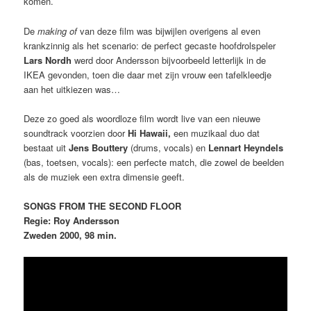
komen.
De
making of
van deze film was bijwijlen overigens al even
krankzinnig als het scenario: de perfect gecaste hoofdrolspeler
Lars Nordh
werd door Andersson bijvoorbeeld letterlijk in de
IKEA gevonden, toen die daar met zijn vrouw een tafelkleedje
aan het uitkiezen was…
Deze zo goed als woordloze film wordt live van een nieuwe
soundtrack voorzien door
Hi Hawaii,
een muzikaal duo dat
bestaat uit
Jens Bouttery
(drums, vocals) en
Lennart Heyndels
(bas, toetsen, vocals): een perfecte match, die zowel de beelden
als de muziek een extra dimensie geeft.
SONGS FROM THE SECOND FLOOR
Regie: Roy Andersson
Zweden 2000, 98 min.