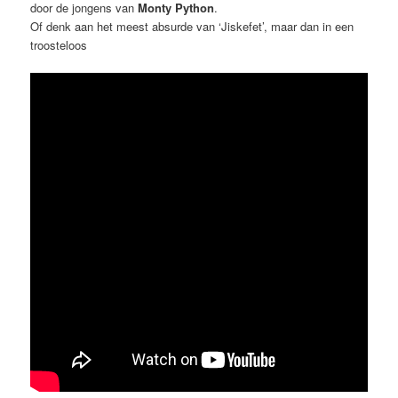
door de jongens van
Monty Python
.
Of denk aan het meest absurde van ‘Jiskefet’, maar dan in een
troosteloos