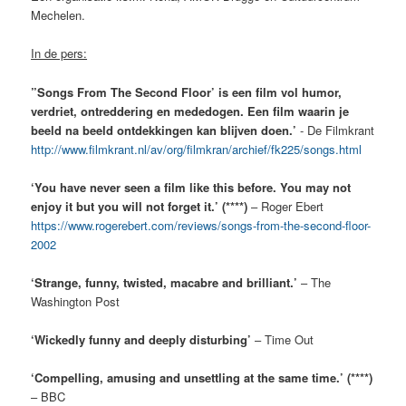
Mechelen.
In de pers:
”Songs From The Second Floor’ is een film vol humor,
verdriet, ontreddering en mededogen. Een film waarin je
beeld na beeld ontdekkingen kan blijven doen.’
- De Filmkrant
http://www.filmkrant.nl/av/org/filmkran/archief/fk225/songs.html
‘You have never seen a film like this before. You may not
enjoy it but you will not forget it.’ (****)
– Roger Ebert
https://www.rogerebert.com/reviews/songs-from-the-second-floor-
2002
‘Strange, funny, twisted, macabre and brilliant.’
– The
Washington Post
‘Wickedly funny and deeply disturbing’
– Time Out
‘Compelling, amusing and unsettling at the same time.’ (****)
– BBC