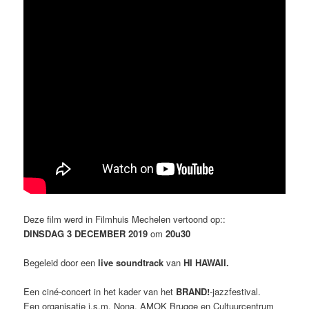
Deze film werd in Filmhuis Mechelen vertoond op::
DINSDAG 3 DECEMBER 2019
om
20u30
Begeleid door een
live soundtrack
van
HI HAWAII.
Een ciné-concert in het kader van het
BRAND!
-jazzfestival.
Een organisatie i.s.m. Nona, AMOK Brugge en Cultuur­cen­trum