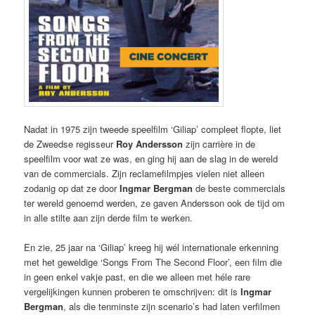
Nadat in 1975 zijn tweede speelfilm ‘Giliap’ compleet flopte, liet
de Zweedse regisseur
Roy Andersson
zijn carrière in de
speelfilm voor wat ze was, en ging hij aan de slag in de wereld
van de commercials. Zijn reclamefilmpjes vielen niet alleen
zodanig op dat ze door
Ingmar Bergman
de beste commercials
ter wereld genoemd werden, ze gaven Andersson ook de tijd om
in alle stilte aan zijn derde film te werken.
En zie, 25 jaar na ‘Giliap’ kreeg hij wél internationale erkenning
met het geweldige ‘Songs From The Second Floor’, een film die
in geen enkel vakje past, en die we alleen met héle rare
vergelijkingen kunnen proberen te omschrijven: dit is
Ingmar
Bergman
, als die tenminste zijn scenario’s had laten verfilmen