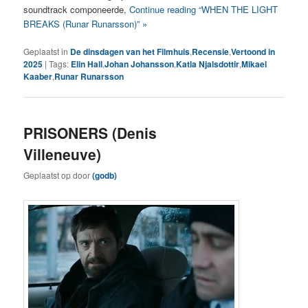
soundtrack componeerde,
Continue reading “WHEN THE LIGHT
BREAKS (Runar Runarsson)” »
Geplaatst in
De dinsdagen van het Filmhuis
,
Recensie
,
Vertoond in
2025
|
Tags:
Elin Hall
,
Johan Johansson
,
Katla Njalsdottir
,
Mikael
Kaaber
,
Runar Runarsson
PRISONERS (Denis
Villeneuve)
Geplaatst op
door
(godb)