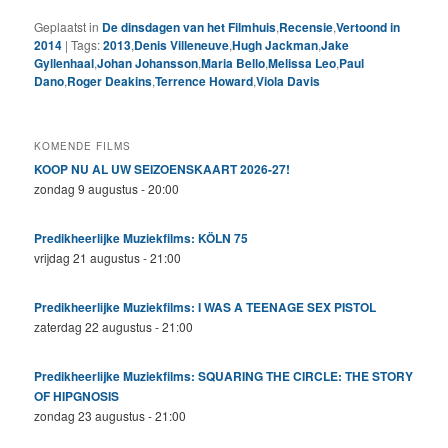
Geplaatst in
De dinsdagen van het Filmhuis
,
Recensie
,
Vertoond in
2014
|
Tags:
2013
,
Denis Villeneuve
,
Hugh Jackman
,
Jake
Gyllenhaal
,
Johan Johansson
,
Maria Bello
,
Melissa Leo
,
Paul
Dano
,
Roger Deakins
,
Terrence Howard
,
Viola Davis
KOMENDE FILMS
KOOP NU AL UW SEIZOENSKAART 2026-27!
zondag 9 augustus - 20:00
Predikheerlijke Muziekfilms: KÖLN 75
vrijdag 21 augustus - 21:00
Predikheerlijke Muziekfilms: I WAS A TEENAGE SEX PISTOL
zaterdag 22 augustus - 21:00
Predikheerlijke Muziekfilms: SQUARING THE CIRCLE: THE STORY
OF HIPGNOSIS
zondag 23 augustus - 21:00