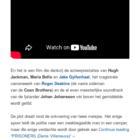
En het is een film die dankzij de acteerprestaties van
Hugh
Jackman, Maria Bello
en
Jake Gyllenhaal
, het magistrale
camerawerk van
Roger Deakins
(de vaste
sideman
van de
Coen Brothers
) en de al even meesterlijke soundtrack
van de Ijslander
Johan Johansson
vér boven het gemiddelde
wordt getild.
De plot draait rond de ontvoering van twee meisjes. Het enige
spoor leidt de politie naar een zwakbegaafde man in een camper,
maar die enige verdachte wordt door gebrek aan
Continue reading
“PRISONERS (Denis Villeneuve)” »