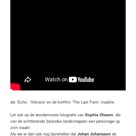
als ‘Echo’, ‘Volcano’ en de kortfilm ‘The Last Farm’ maakte.
Let ook op de wondermooie fotografie van
Sophia Olsson
, die
van de schitterende Ijslandse landschappen een personage op
zich maakt.
Als we er dan ook nog bijvertellen dat
Johan Johansson
de