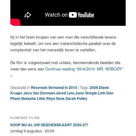
hij in het brein kruipen van een man die verschillende levens
tegelijk beleeft, om ons een melancholische parabel over de
complexiteit van het menselijk leven te vertellen.
De film is volgestouwd met unieke, bevreemdende beelden die
meer dan eens aan
Continue reading “20/4/2010: MR. NOBODY”
»
Geplaatst in
Recensie
,
Vertoond in 2010
|
Tags:
2009
,
Diane
Kruger
,
Jaco Van Dormael
,
Jared Leto
,
Juno Temple
,
Linh Dan
Pham
,
Natasha Little
,
Rhys Ifans
,
Sarah Polley
KOMENDE FILMS
KOOP NU AL UW SEIZOENSKAART 2026-27!
zondag 9 augustus - 20:00