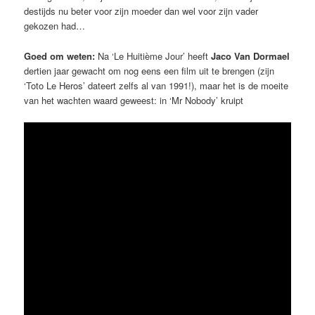
destijds nu beter voor zijn moeder dan wel voor zijn vader
gekozen had…
Goed om weten:
Na ‘Le Huitième Jour’ heeft
Jaco Van Dormael
dertien jaar gewacht om nog eens een film uit te brengen (zijn
‘Toto Le Heros’ dateert zelfs al van 1991!), maar het is de moeite
van het wachten waard geweest: in ‘Mr Nobody’ kruipt