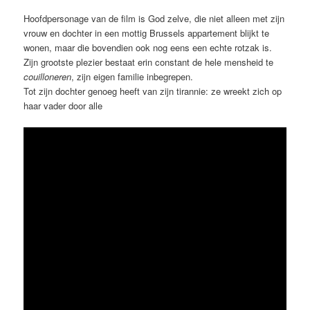
Hoofdpersonage van de film is God zelve, die niet alleen met zijn
vrouw en dochter in een mottig Brussels appartement blijkt te
wonen, maar die bovendien ook nog eens een echte rotzak is.
Zijn grootste plezier bestaat erin constant de hele mensheid te
couilloneren
, zijn eigen familie inbegrepen.
Tot zijn dochter genoeg heeft van zijn tirannie: ze wreekt zich op
haar vader door alle