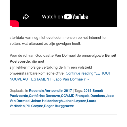
sterfdata van nog niet overleden mensen op het internet te
zetten, wat uiteraard zo zijn gevolgen heeft.
Voor de rol van God castte Van Dormael de onnavolgbare
Benoit
Poelvoorde
, die met
zijn lekker morsige vertolking de film een volstrekt
onweerstaanbare komische
drive
Continue reading “LE TOUT
NOUVEAU TESTAMENT (Jaco Van Dormael)” »
Geplaatst in
Recensie
,
Vertoond in 2017
|
Tags:
2015
,
Benoit
Poelvoorde
,
Cathérine Deneuve
,
CCV/IJD
,
François Damiens
,
Jaco
Van Dormael
,
Johan Heldenbergh
,
Johan Leysen
,
Laura
Verlinden
,
Pili Groyne
,
Roger Burggraeve