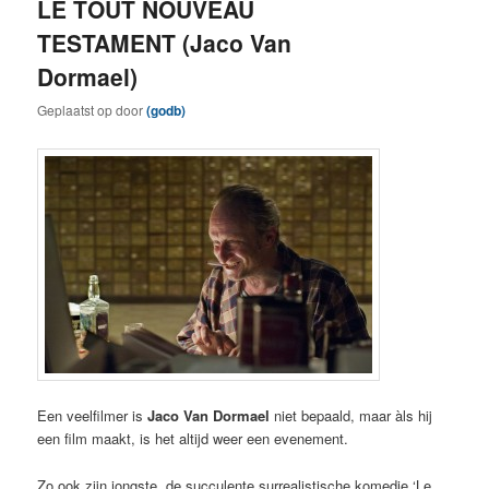
LE TOUT NOUVEAU
TESTAMENT (Jaco Van
Dormael)
Geplaatst op
door
(godb)
Een veelfilmer is
Jaco Van Dormael
niet bepaald, maar àls hij
een film maakt, is het altijd weer een evenement.
Zo ook zijn jongste, de succulente surrealistische komedie ‘Le