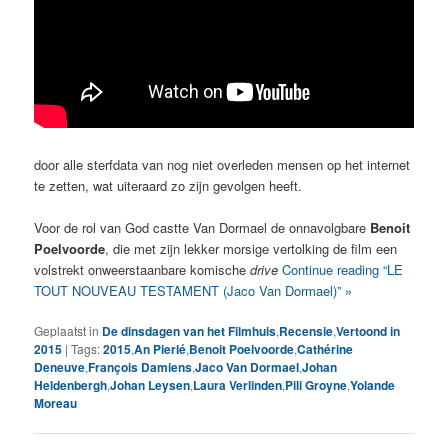
door alle sterfdata van nog niet overleden mensen op het internet
te zetten, wat uiteraard zo zijn gevolgen heeft.
Voor de rol van God castte Van Dormael de onnavolgbare
Benoit
Poelvoorde
, die met zijn lekker morsige vertolking de film een
volstrekt onweerstaanbare komische
drive
Continue reading “LE
TOUT NOUVEAU TESTAMENT (Jaco Van Dormael)” »
Geplaatst in
De dinsdagen van het Filmhuis
,
Recensie
,
Vertoond in
2015
|
Tags:
2015
,
An Pierlé
,
Benoit Poelvoorde
,
Cathérine
Deneuve
,
François Damiens
,
Jaco Van Dormael
,
Johan
Heldenbergh
,
Johan Leysen
,
Laura Verlinden
,
Pili Groyne
,
Yolande
Moreau