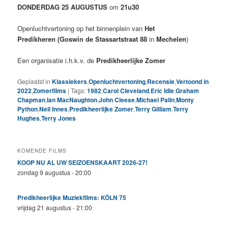
DONDERDAG 25 AUGUSTUS
om
21u30
Openluchtvertoning op het binnenplein van
Het
Predikheren (
Goswin de Stassartstraat 88
in
Mechelen
)
Een organisatie i.h.k.v. de
Predikheerlijke Zomer
Geplaatst in
Klassiekers
,
Openluchtvertoning
,
Recensie
,
Vertoond in
2022
,
Zomerfilms
|
Tags:
1982
,
Carol Cleveland
,
Eric Idle
,
Graham
Chapman
,
Ian MacNaughton
,
John Cleese
,
Michael Palin
,
Monty
Python
,
Neil Innes
,
Predikheerlijke Zomer
,
Terry Gilliam
,
Terry
Hughes
,
Terry Jones
KOMENDE FILMS
KOOP NU AL UW SEIZOENSKAART 2026-27!
zondag 9 augustus - 20:00
Predikheerlijke Muziekfilms: KÖLN 75
vrijdag 21 augustus - 21:00