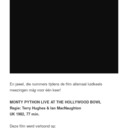
En jawel, die nummers tijdens de film allemaal luidkeels
meezingen
màg
voor één keer!
MONTY PYTHON LIVE AT THE HOLLYWOOD BOWL
Regie: Terry Hughes & Ian MacNaughton
UK 1982, 77 min.
Deze film werd vertoond op: