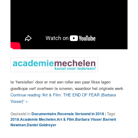
te ‘herstellen’ door er met een roller een paar fikse lagen
goedkope verf overheen te smeren, waardoor het originele werk
Continue reading “Art & Film: THE END OF FEAR (Barbara
Visser)” »
Geplaatst in
Documentaire
,
Recensie
,
Vertoond in 2018
|
Tags:
2018
,
Academie Mechelen
,
Art & Film
,
Barbara Visser
,
Barnett
Newman
,
Daniel Goldreyer