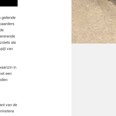
n geilende
spaarders
ide
enererende
zoiets als
pijt van
waanzin in
met een
ollen
ant van de
 minstens