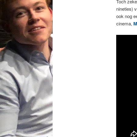
Toch zeke
nineties) 
ook nog e
cinema,
M