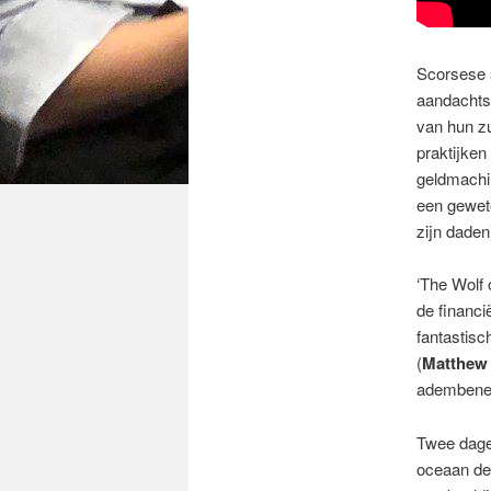
Scorsese s
aandachtsz
van hun zu
praktijken
geldmachin
een gewete
zijn daden
‘The Wolf 
de financi
fantastisc
(
Matthew
adembene
Twee dagen
oceaan de 