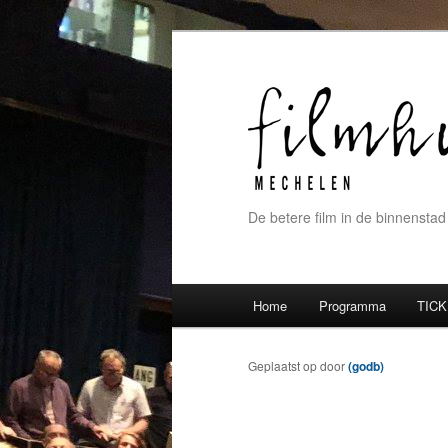
De betere film in de binnenstad
Hoofdmenu
Home
Programma
TICK
Spring naar de primaire inh
Spring naar de secundaire 
Geplaatst op
door
(godb)