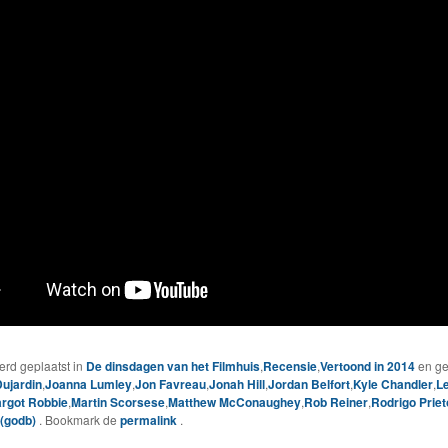
werd geplaatst in
De dinsdagen van het Filmhuis
,
Recensie
,
Vertoond in 2014
en ge
ujardin
,
Joanna Lumley
,
Jon Favreau
,
Jonah Hill
,
Jordan Belfort
,
Kyle Chandler
,
L
rgot Robbie
,
Martin Scorsese
,
Matthew McConaughey
,
Rob Reiner
,
Rodrigo Priet
(godb)
. Bookmark de
permalink
.