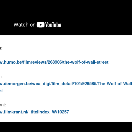
s:
w.humo.be/filmreviews/268906/the-wolf-of-wall-street
n:
w.demorgen.be/wca_digi/film_detail/101/929585/The-Wolf-of-Wall
ml
nt:
w.filmkrant.nl/_titelindex_W/10257