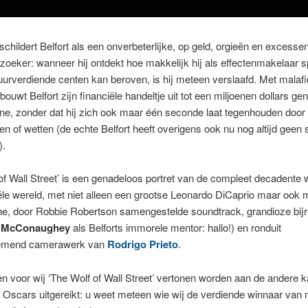
childert Belfort als een onverbeterlijke, op geld, orgieën en excesse
oeker: wanneer hij ontdekt hoe makkelijk hij als effectenmakelaar 
urverdiende centen kan beroven, is hij meteen verslaafd. Met malaf
 bouwt Belfort zijn financiële handeltje uit tot een miljoenen dollars g
e, zonder dat hij zich ook maar één seconde laat tegenhouden door 
n of wetten (de echte Belfort heeft overigens ook nu nog altijd geen s
).
of Wall Street’ is een genadeloos portret van de compleet decadente 
ële wereld, met niet alleen een grootse Leonardo DiCaprio maar ook 
he, door Robbie Robertson samengestelde soundtrack, grandioze bijr
 McConaughey
als Belforts immorele mentor: hallo!) en ronduit
mend camerawerk van
Rodrigo Prieto
.
 voor wij ‘The Wolf of Wall Street’ vertonen worden aan de andere k
Oscars uitgereikt: u weet meteen wie wij de verdiende winnaar van