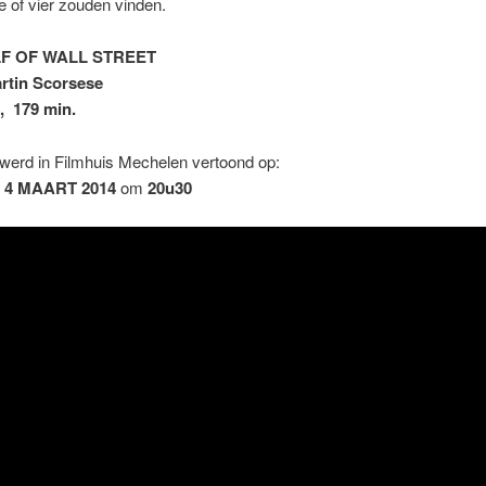
e of vier zouden vinden.
F OF WALL STREET
rtin Scorsese
, 179 min.
werd in Filmhuis Mechelen vertoond op:
 4 MAART 2014
om
20u30