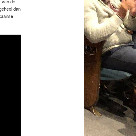
er van de
 geheel dan
ikaanse