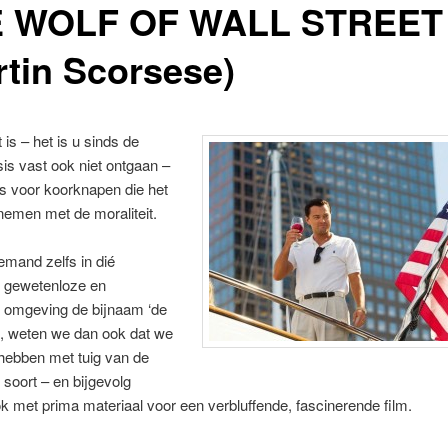
 WOLF OF WALL STREET
rtin Scorsese)
 is – het is u sinds de
is vast ook niet ontgaan –
s voor koorknapen die het
nemen met de moraliteit.
mand zelfs in dié
, gewetenloze en
 omgeving de bijnaam ‘de
gt, weten we dan ook dat we
hebben met tuig van de
e soort – en bijgevolg
 met prima materiaal voor een verbluffende, fascinerende film.