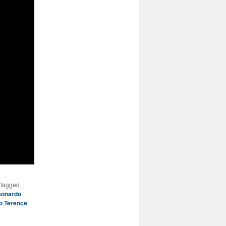
tagged
eonardo
o
,
Terence