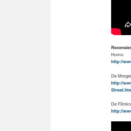
Recensie
Humo:
http://ww
De Morge
http://ww
Street.ht
De Filmkra
http://ww