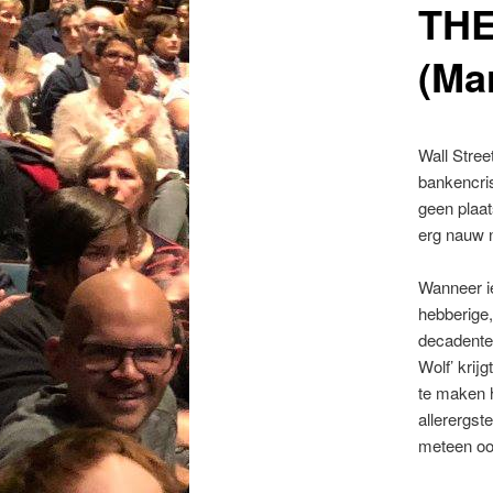
THE
(Ma
Wall Street
bankencris
geen plaat
erg nauw 
Wanneer ie
hebberige
decadente
Wolf’ krij
te maken 
allerergst
meteen ook