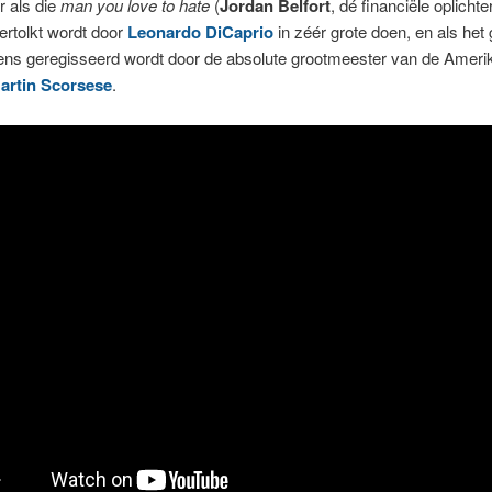
r als die
man you love to hate
(
Jordan Belfort
, dé financiële oplicht
vertolkt wordt door
Leonardo DiCaprio
in zéér grote doen, en als het
ens geregisseerd wordt door de absolute grootmeester van de Amer
artin Scorsese
.