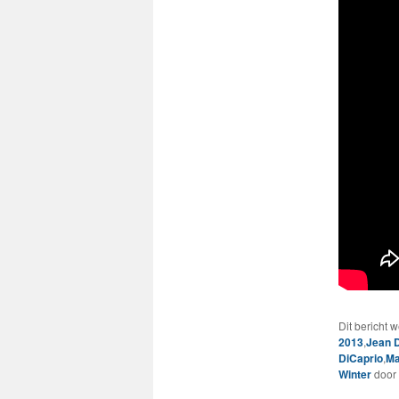
Dit bericht 
2013
,
Jean D
DiCaprio
,
Ma
Winter
door