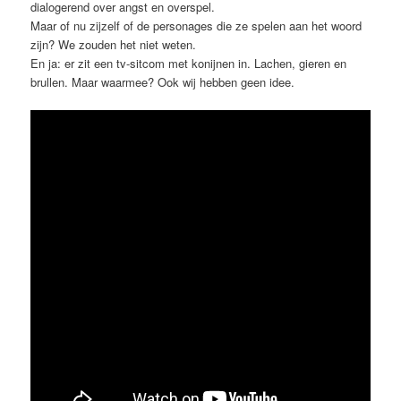
dialogerend over angst en overspel.
Maar of nu zijzelf of de personages die ze spelen aan het woord
zijn? We zouden het niet weten.
En ja: er zit een tv-sitcom met konijnen in. Lachen, gieren en
brullen. Maar waarmee? Ook wij hebben geen idee.