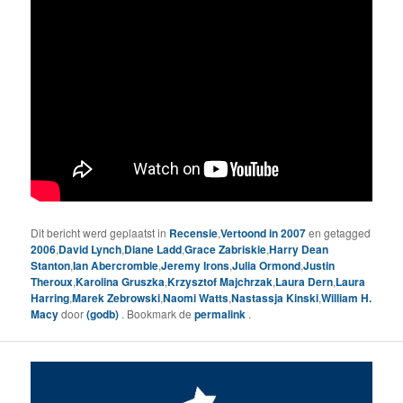
Dit bericht werd geplaatst in
Recensie
,
Vertoond in 2007
en getagged
2006
,
David Lynch
,
Diane Ladd
,
Grace Zabriskie
,
Harry Dean
Stanton
,
Ian Abercrombie
,
Jeremy Irons
,
Julia Ormond
,
Justin
Theroux
,
Karolina Gruszka
,
Krzysztof Majchrzak
,
Laura Dern
,
Laura
Harring
,
Marek Zebrowski
,
Naomi Watts
,
Nastassja Kinski
,
William H.
Macy
door
(godb)
. Bookmark de
permalink
.