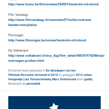
http://www.humo.be/filmreviews/254551/heute-bin-ich-blond
Film Vandaag:
http://www.filmvandaag.nl/recensies/57-huilen-met-sue-
feesten-met-platina
Filmmagie:
http://www.filmmagie.be/review/heute-bin-ich-blond
De Volkskrant:
http://www.volkskrant.nl/wca_digi/film_detail/460/974742/Meisje-
met-negen-pruiken.html
Dit bericht werd geplaatst in
De dinsdagen van het
Filmhuis
,
Recensie
,
Vertoond in 2014
en getagged
2013
,
Johan
Hoogewijs
,
Lisa Tomaschewsky
,
Marc Rothemund
door
(godb)
.
Bookmark de
permalink
.