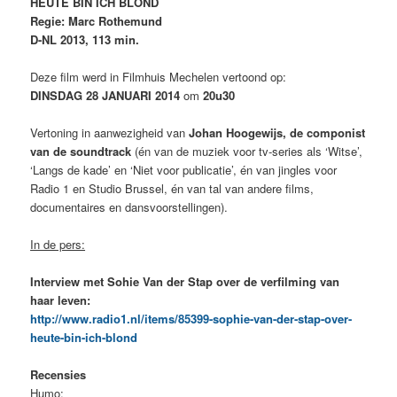
HEUTE BIN ICH BLOND
Regie: Marc Rothemund
D-NL 2013, 113 min.
Deze film werd in Filmhuis Mechelen vertoond op:
DINSDAG 28 JANUARI 2014
om
20u30
Vertoning in aanwezigheid van
Johan Hoogewijs, de componist
van de soundtrack
(én van de muziek voor tv-series als ‘Witse’,
‘Langs de kade’ en ‘Niet voor publicatie’, én van jingles voor
Radio 1 en Studio Brussel, én van tal van andere films,
documentaires en dansvoorstellingen).
In de pers:
Interview met Sohie Van der Stap over de verfilming van
haar leven:
http://www.radio1.nl/items/85399-sophie-van-der-stap-over-
heute-bin-ich-blond
Recensies
Humo: