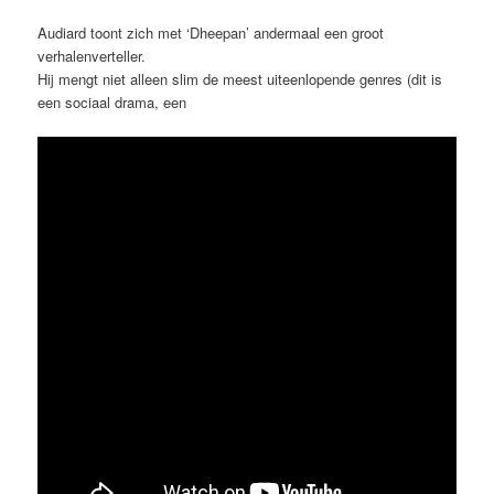
Audiard toont zich met ‘Dheepan’ andermaal een groot
verhalenverteller.
Hij mengt niet alleen slim de meest uiteenlopende genres (dit is
een sociaal drama, een