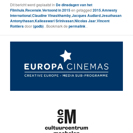
Dit bericht werd geplaatst in
De dinsdagen van het
Filmhuis
,
Recensie
,
Vertoond in 2015
en getagged
2015
,
Amnesty
International
,
Claudine Vinasithamby
,
Jacques Audiard
,
Jesuthasan
Antonythasan
,
Kalieaswari Srinivasan
,
Nicolas Jaar
,
Vincent
Rottiers
door
(godb)
. Bookmark de
permalink
.