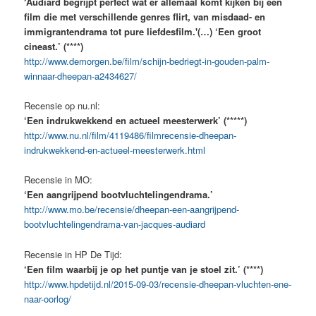
‘Audiard begrijpt perfect wat er allemaal komt kijken bij een
film die met verschillende genres flirt, van misdaad- en
immigrantendrama tot pure liefdesfilm.'(…) ‘Een groot
cineast.’ (****)
http://www.demorgen.be/film/schijn-bedriegt-in-gouden-palm-
winnaar-dheepan-a2434627/
Recensie op nu.nl:
‘Een indrukwekkend en actueel meesterwerk’ (*****)
http://www.nu.nl/film/4119486/filmrecensie-dheepan-
indrukwekkend-en-actueel-meesterwerk.html
Recensie in MO:
‘Een aangrijpend bootvluchtelingendrama.’
http://www.mo.be/recensie/dheepan-een-aangrijpend-
bootvluchtelingendrama-van-jacques-audiard
Recensie in HP De Tijd:
‘Een film waarbij je op het puntje van je stoel zit.’ (****)
http://www.hpdetijd.nl/2015-09-03/recensie-dheepan-vluchten-ene-
naar-oorlog/