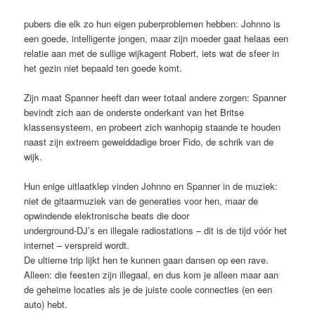
pubers die elk zo hun eigen puberproblemen hebben: Johnno is
een goede, intelligente jongen, maar zijn moeder gaat helaas een
relatie aan met de sullige wijkagent Robert, iets wat de sfeer in
het gezin niet bepaald ten goede komt.
Zijn maat Spanner heeft dan weer totaal andere zorgen: Spanner
bevindt zich aan de onderste onderkant van het Britse
klassensysteem, en probeert zich wanhopig staande te houden
naast zijn extreem gewelddadige broer Fido, de schrik van de
wijk.
Hun enige uitlaatklep vinden Johnno en Spanner in de muziek:
niet de gitaarmuziek van de generaties voor hen, maar de
opwindende elektronische beats die door
underground-DJ’s en illegale radiostations – dit is de tijd vóór het
internet – verspreid wordt.
De ultieme trip lijkt hen te kunnen gaan dansen op een rave.
Alleen: die feesten zijn illegaal, en dus kom je alleen maar aan
de geheime locaties als je de juiste coole connecties (en een
auto) hebt.