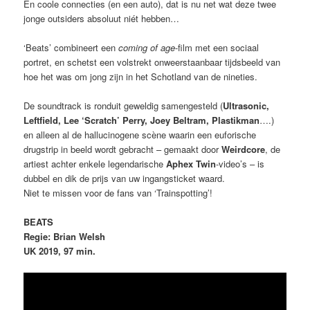
En coole connecties (en een auto), dat is nu net wat deze twee
jonge outsiders absoluut niét hebben…
‘Beats’ combineert een
coming of age
-film met een sociaal
portret, en schetst een volstrekt onweerstaanbaar tijdsbeeld van
hoe het was om jong zijn in het Schotland van de nineties.
De soundtrack is ronduit geweldig samengesteld (
Ultrasonic,
Leftfield, Lee ‘Scratch’ Perry, Joey Beltram, Plastikman
….)
en alleen al de hallucinogene scène waarin een euforische
drugstrip in beeld wordt gebracht – gemaakt door
Weirdcore
, de
artiest achter enkele legendarische
Aphex Twin
-video’s – is
dubbel en dik de prijs van uw ingangsticket waard.
Niet te missen voor de fans van ‘Trainspotting’!
BEATS
Regie: Brian Welsh
UK 2019, 97 min.