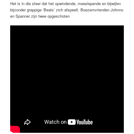
Het is in die sfeer dat het opwindende, meeslepende en bijwijlen
bijzonder grappige ‘Beats’ zich afspeelt. Boezemvrienden Johnno
en Spanner zijn twee opgeschoten