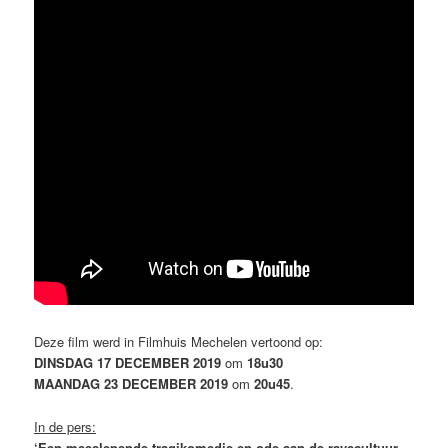
Deze film werd in Filmhuis Mechelen vertoond op:
DINSDAG 17 DECEMBER 2019
om
18u30
MAANDAG 23 DECEMBER 2019
om
20u45
.
In de pers:
‘Een meeslepende tragikomedie en ode aan de ravecultuur