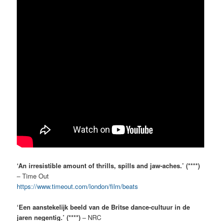
‘An irresistible amount of thrills, spills and jaw-aches.’ (****)
– Time Out
https://www.timeout.com/london/film/beats
‘Een aanstekelijk beeld van de Britse dance-cultuur in de
jaren negentig.’ (****)
– NRC