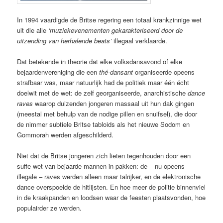
In 1994 vaardigde de Britse regering een totaal krankzinnige wet
uit die alle
‘muziekevenementen gekarakteriseerd door de
uitzending van herhalende beats’
illegaal verklaarde.
Dat betekende in theorie dat elke volksdansavond of elke
bejaardenvereniging die een
thé-dansant
organiseerde opeens
strafbaar was, maar natuurlijk had de politiek maar één écht
doelwit met de wet: de zelf georganiseerde, anarchistische
dance
raves
waarop duizenden jongeren massaal uit hun dak gingen
(meestal met behulp van de nodige pillen en snuifsel), die door
de nimmer subtiele Britse tabloids als het nieuwe Sodom en
Gommorah werden afgeschilderd.
Niet dat de Britse jongeren zich lieten tegenhouden door een
suffe wet van bejaarde mannen in pakken: de – nu opeens
illegale – raves werden alleen maar talrijker, en de elektronische
dance overspoelde de hitlijsten. En hoe meer de politie binnenviel
in de kraakpanden en loodsen waar de feesten plaatsvonden, hoe
populairder ze werden.