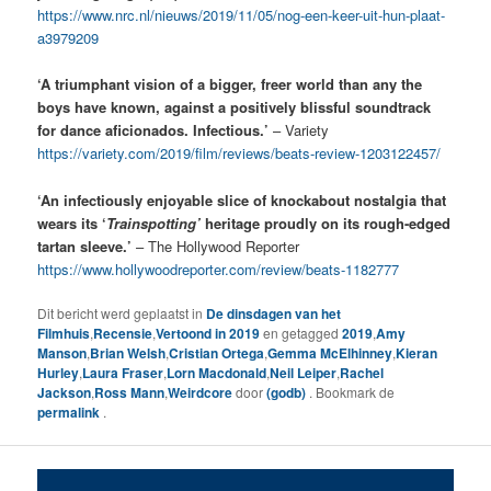
https://www.nrc.nl/nieuws/2019/11/05/nog-een-keer-uit-hun-plaat-
a3979209
‘A triumphant vision of a bigger, freer world than any the
boys have known, against a positively blissful soundtrack
for dance aficionados. Infectious.’
– Variety
https://variety.com/2019/film/reviews/beats-review-1203122457/
‘An infectiously enjoyable slice of knockabout nostalgia that
wears its ‘
Trainspotting’
heritage proudly on its rough-edged
tartan sleeve.’
– The Hollywood Reporter
https://www.hollywoodreporter.com/review/beats-1182777
Dit bericht werd geplaatst in
De dinsdagen van het
Filmhuis
,
Recensie
,
Vertoond in 2019
en getagged
2019
,
Amy
Manson
,
Brian Welsh
,
Cristian Ortega
,
Gemma McElhinney
,
Kieran
Hurley
,
Laura Fraser
,
Lorn Macdonald
,
Neil Leiper
,
Rachel
Jackson
,
Ross Mann
,
Weirdcore
door
(godb)
. Bookmark de
permalink
.