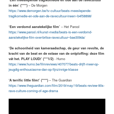
in één’ (****)
– De Morgen
https://www.demorgen.be/tv-cultuur/beats-meeslepende-
tragikomedie-en-ode-aan-de-ravecultuur-ineen~b4f58898/
‘Een verdomd aanstekelijke film’
– Het Parool
https://www.parool.nl/kunst-media/beats-is-een-verdomd-
aanstekelijke-film-over-britse-ravecultuur~bae309da/
‘De schoonheid van kameraadschap, de geur van revolte, de
kracht van de beat en de extase van de ontploffing: deze film
vát het. PLAY LOUD!’ (***1/2)
- Humo
https://www.humo.be/filmreviews/407077/beats-drijft-meer-op-
jeugdig-enthousiasme-dan-op-fijnzinnige-klasse
‘A terrific little film!’ (****)
– The Guardian
https://www.theguardian.com/film/2019/may/19/beats-review-90s-
rave-culture-coming-of-age-drama