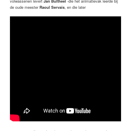
volwassenen levert
Jan
Bultheel
-die het animatievak leerde bij
de oude meester
Raoul Servais
, en die later