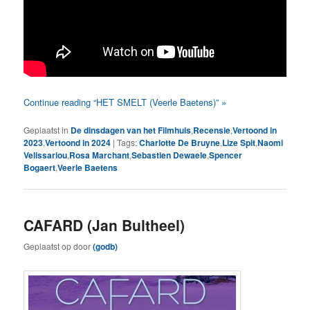
Continue reading “HET SMELT (Veerle Baetens)” »
Geplaatst in
De dinsdagen van het Filmhuis
,
Recensie
,
Vertoond in
2023
,
Vertoond in 2024
|
Tags:
Charlotte De Bruyne
,
Lize Spit
,
Naomi
Velissariou
,
Rosa Marchant
,
Sebastien Dewaele
,
Spencer
Bogaert
,
Veerle Baetens
CAFARD (Jan Bultheel)
Geplaatst op
door
(godb)