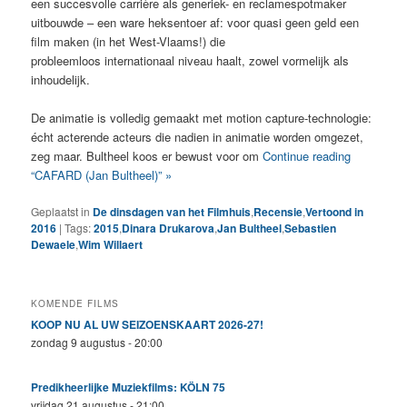
een succesvolle carrière als generiek- en reclamespotmaker
uitbouwde – een ware heksentoer af: voor quasi geen geld een
film maken (in het West-Vlaams!) die
probleemloos internationaal niveau haalt, zowel vormelijk als
inhoudelijk.
De animatie is volledig gemaakt met motion capture-technologie:
écht acterende acteurs die nadien in animatie worden omgezet,
zeg maar. Bultheel koos er bewust voor om
Continue reading
“CAFARD (Jan Bultheel)” »
Geplaatst in
De dinsdagen van het Filmhuis
,
Recensie
,
Vertoond in
2016
|
Tags:
2015
,
Dinara Drukarova
,
Jan Bultheel
,
Sebastien
Dewaele
,
Wim Willaert
KOMENDE FILMS
KOOP NU AL UW SEIZOENSKAART 2026-27!
zondag 9 augustus - 20:00
Predikheerlijke Muziekfilms: KÖLN 75
vrijdag 21 augustus - 21:00