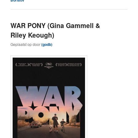
WAR PONY (Gina Gammell &
Riley Keough)
Geplaatst op
door
(godb)