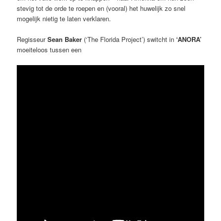
stevig tot de orde te roepen en (vooral) het huwelijk zo snel
mogelijk nietig te laten verklaren.
Regisseur
Sean Baker
(‘The Florida Project’) switcht in
‘ANORA’
moeiteloos tussen een