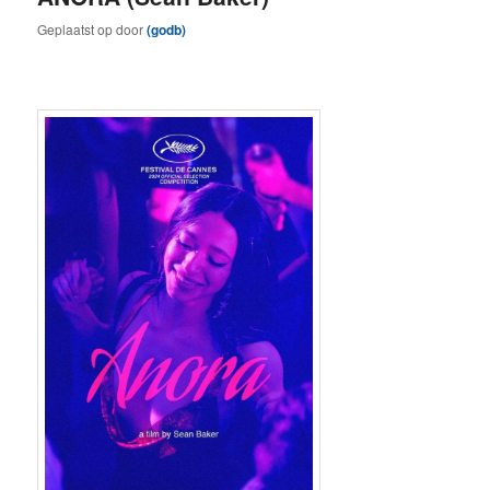
Geplaatst op
door
(godb)