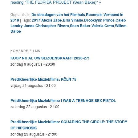
reading “THE FLORIDA PROJECT (Sean Baker)” »
Geplaatst in
De dinsdagen van het Filmhuis
,
Recensie
,
Vertoond in
2018
|
Tags:
2017
,
Alexis Zabe
,
Bria Vinaite
,
Brooklynn Prince
,
Caleb
Landry Jones
,
Christopher Rivera
,
Sean Baker
,
Valeria Cotto
,
Willem
Dafoe
KOMENDE FILMS
KOOP NU AL UW SEIZOENSKAART 2026-27!
zondag 9 augustus - 20:00
Predikheerlijke Muziekfilms: KÖLN 75
vrijdag 21 augustus - 21:00
Predikheerlijke Muziekfilms: I WAS A TEENAGE SEX PISTOL
zaterdag 22 augustus - 21:00
Predikheerlijke Muziekfilms: SQUARING THE CIRCLE: THE STORY
OF HIPGNOSIS
zondag 23 augustus - 21:00