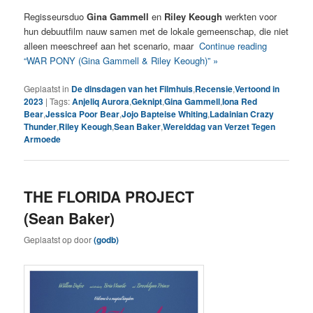
Regisseursduo
Gina Gammell
en
Riley Keough
werkten voor
hun debuutfilm nauw samen met de lokale gemeenschap, die niet
alleen meeschreef aan het scenario, maar
Continue reading
“WAR PONY (Gina Gammell & Riley Keough)” »
Geplaatst in
De dinsdagen van het Filmhuis
,
Recensie
,
Vertoond in
2023
|
Tags:
Anjeliq Aurora
,
Geknipt
,
Gina Gammell
,
Iona Red
Bear
,
Jessica Poor Bear
,
Jojo Bapteise Whiting
,
Ladainian Crazy
Thunder
,
Riley Keough
,
Sean Baker
,
Werelddag van Verzet Tegen
Armoede
THE FLORIDA PROJECT
(Sean Baker)
Geplaatst op
door
(godb)