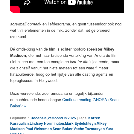
screwball comedy
en liefdesdrama, en gooit tussendoor ook nog
wat thrillerelementen in de mix, zonder dat het geforceerd
overkomt.
Dé ontdekking van de film is echter hoofdrolspeelster
Mikey
Madison
, die met haar bruisende vertolking van Anora de film
niet alleen met een ton energie en
lust for life
injecteerde, maar
die zichzelf vanuit het niets meteen tot een ware filmster
katapulteerde, hoog op het lijstje van alle casting agents en
topregisseurs in Hollywood.
Deze wervelende, zeer amusante en tegelijk bijzonder
ontnuchterende hedendaagse
Continue reading “ANORA (Sean
Baker)” »
Geplaatst in
Recensie
,
Vertoond in 2025
|
Tags:
Karren
Karagulian
,
Lindsey Normington
,
Mark Eydelshteyn
,
Mikey
Madison
,
Paul Weissman
,
Sean Baker
,
Vache Tovmasyan
,
Yura
Borisov