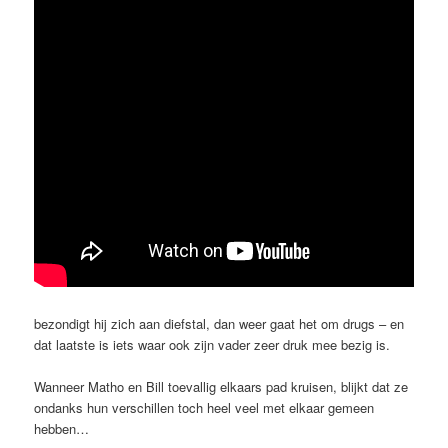
bezondigt hij zich aan diefstal, dan weer gaat het om drugs – en
dat laatste is iets waar ook zijn vader zeer druk mee bezig is.
Wanneer Matho en Bill toevallig elkaars pad kruisen, blijkt dat ze
ondanks hun verschillen toch heel veel met elkaar gemeen
hebben…