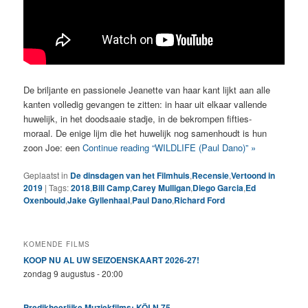
De briljante en passionele Jeanette van haar kant lijkt aan alle
kanten volledig gevangen te zitten: in haar uit elkaar vallende
huwelijk, in het doodsaaie stadje, in de bekrompen fifties-
moraal. De enige lijm die het huwelijk nog samenhoudt is hun
zoon Joe: een
Continue reading “WILDLIFE (Paul Dano)” »
Geplaatst in
De dinsdagen van het Filmhuis
,
Recensie
,
Vertoond in
2019
|
Tags:
2018
,
Bill Camp
,
Carey Mulligan
,
Diego Garcia
,
Ed
Oxenbould
,
Jake Gyllenhaal
,
Paul Dano
,
Richard Ford
KOMENDE FILMS
KOOP NU AL UW SEIZOENSKAART 2026-27!
zondag 9 augustus - 20:00
Predikheerlijke Muziekfilms: KÖLN 75