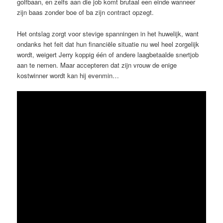
golfbaan, en zelfs aan die job komt brutaal een einde wanneer
zijn baas zonder boe of ba zijn contract opzegt.
Het ontslag zorgt voor stevige spanningen in het huwelijk, want
ondanks het feit dat hun financiële situatie nu wel heel zorgelijk
wordt, weigert Jerry koppig één of andere laagbetaalde snertjob
aan te nemen. Maar accepteren dat zijn vrouw de enige
kostwinner wordt kan hij evenmin…