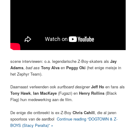
scene interviewen: o.a. legendarische Z-Boy-skaters als
Jay
Adams
,
bad ass
Tony Alva
en
Peggy Oki
(het enige meisje in
het Zephyr Team).
Daarnaast verleenden ook
surfboard designer
Jeff Ho
en fans als
Tony Hawk
,
Ian MacKaye
(Fugazi) en
Henry Rollins
(Black
Flag) hun medewerking aan de film.
De enige die ontbreekt is ex-Z-Boy
Chris Cahill
, die al jaren
spoorloos van de aardbol
Continue reading “DOGTOWN & Z-
BOYS (Stacy Peralta)” »