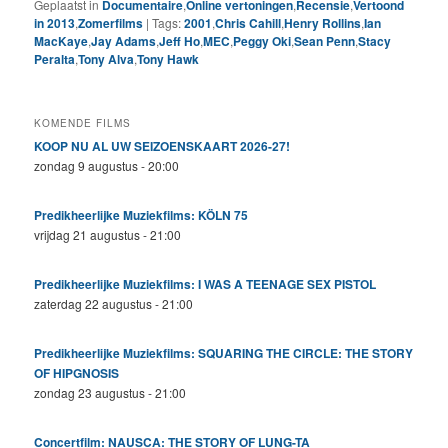
Geplaatst in
Documentaire
,
Online vertoningen
,
Recensie
,
Vertoond
in 2013
,
Zomerfilms
|
Tags:
2001
,
Chris Cahill
,
Henry Rollins
,
Ian
MacKaye
,
Jay Adams
,
Jeff Ho
,
MEC
,
Peggy Oki
,
Sean Penn
,
Stacy
Peralta
,
Tony Alva
,
Tony Hawk
KOMENDE FILMS
KOOP NU AL UW SEIZOENSKAART 2026-27!
zondag 9 augustus - 20:00
Predikheerlijke Muziekfilms: KÖLN 75
vrijdag 21 augustus - 21:00
Predikheerlijke Muziekfilms: I WAS A TEENAGE SEX PISTOL
zaterdag 22 augustus - 21:00
Predikheerlijke Muziekfilms: SQUARING THE CIRCLE: THE STORY
OF HIPGNOSIS
zondag 23 augustus - 21:00
Concertfilm: NAUSCA: THE STORY OF LUNG-TA