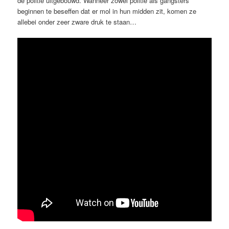
de politie uitgebouwd. Wanneer zowel politie als gangsters
beginnen te beseffen dat er mol in hun midden zit, komen ze
allebei onder zeer zware druk te staan…