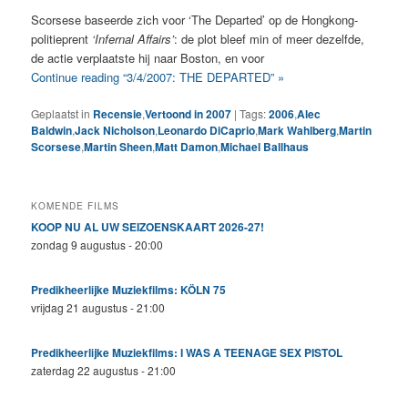
Scorsese baseerde zich voor ‘The Departed’ op de Hongkong-
politieprent
‘Infernal Affairs’
: de plot bleef min of meer dezelfde,
de actie verplaatste hij naar Boston, en voor
Continue reading “3/4/2007: THE DEPARTED” »
Geplaatst in
Recensie
,
Vertoond in 2007
|
Tags:
2006
,
Alec
Baldwin
,
Jack Nicholson
,
Leonardo DiCaprio
,
Mark Wahlberg
,
Martin
Scorsese
,
Martin Sheen
,
Matt Damon
,
Michael Ballhaus
KOMENDE FILMS
KOOP NU AL UW SEIZOENSKAART 2026-27!
zondag 9 augustus - 20:00
Predikheerlijke Muziekfilms: KÖLN 75
vrijdag 21 augustus - 21:00
Predikheerlijke Muziekfilms: I WAS A TEENAGE SEX PISTOL
zaterdag 22 augustus - 21:00