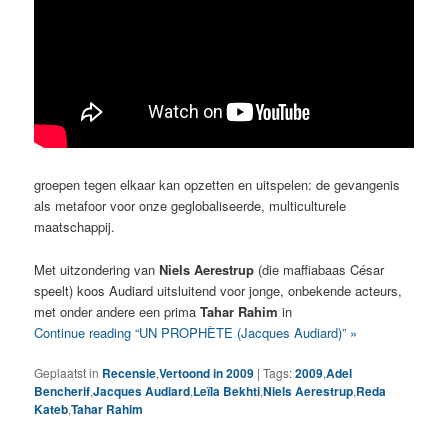
groepen tegen elkaar kan opzetten en uitspelen: de gevangenis
als metafoor voor onze geglobaliseerde, multiculturele
maatschappij.
Met uitzondering van
Niels Aerestrup
(die maffiabaas César
speelt) koos Audiard uitsluitend voor jonge, onbekende acteurs,
met onder andere een prima
Tahar Rahim
in
Continue reading “UN PROPHÈTE (Jacques Audiard)” »
Geplaatst in
Recensie
,
Vertoond in 2009
|
Tags:
2009
,
Adel
Bencherif
,
Jacques Audiard
,
Leïla Bekhti
,
Niels Aerestrup
,
Reda
Kateb
,
Tahar Rahim