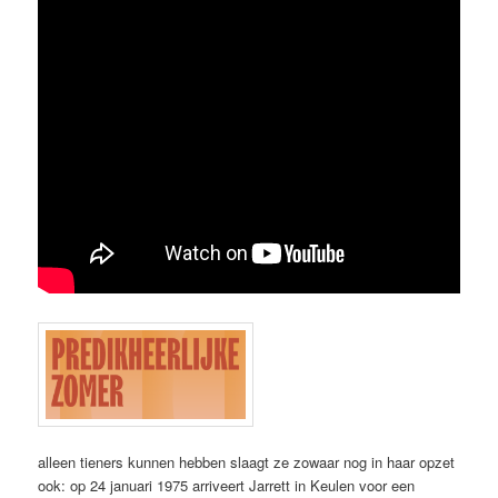
alleen tieners kunnen hebben slaagt ze zowaar nog in haar opzet
ook: op 24 januari 1975 arriveert Jarrett in Keulen voor een