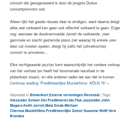
concert dat georganiseerd is door de jongste Duitse
concertpromotor ooit.
Alleen lijkt het goede nieuws daar te eindigen, want daarna dreigt
alles wat verkeerd kan gaan ook effectief verkeerd te gaan. Erger
nog: wanneer de doodvermoeide Jarrett de verkeerde, zeer
gammele en slecht gestemde piano ziet waarop hij enkele uren
later zal moeten spelen, dreigt hij zelfs het (uitverkochte)
concert te annuleren…
Elke rechtgeaarde jazzfan kent waarschijnlijk het verdere verloop
van het verhaal (en heeft het fenomenale resultaat in de
platenkast staan), en alle anderen raden we aan dat te komen
Continue reading “Predikheerlijke Muziekfilms: KÖLN 75” »
Geplaatst in
Binnenkort
,
Externe vertoningen
,
Recensie
|
Tags:
Alexander Scheer
,
Het Predikheren
,
Ido Fluk
,
Jazzzolder
,
John
Magaro
,
Keith Jarrett
,
Mala Emde
,
Michael
Chernus
,
Muziekfilms
,
Predikheerlijke Zomer
,
Susanne Wolff
,
Vera
Brandes