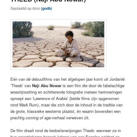
Geplaatst op
door
(godb)
Eén van dé debuutfilms van het afgelopen jaar komt uit Jordanië:
‘Theeb’ van
Naji Abu Nowar
is een film die door de fabelachtige
woestijnsetting en schitterende fotografie meteen herinneringen
oproept aan ‘Lawrence of Arabia’ (beide films zijn opgenomen
rond Wadi Rum), maar die zich door de inhoud in de traditie van
de grote, klassieke westerns plaatst, én waarin bovendien een
prachtig
coming of age
-verhaal verweven zit.
De film draait rond de bedoeïenenjongen Theeb: wanneer ze in
hun woestijnkamp bezoek krijgen van een Engelse soldaat en