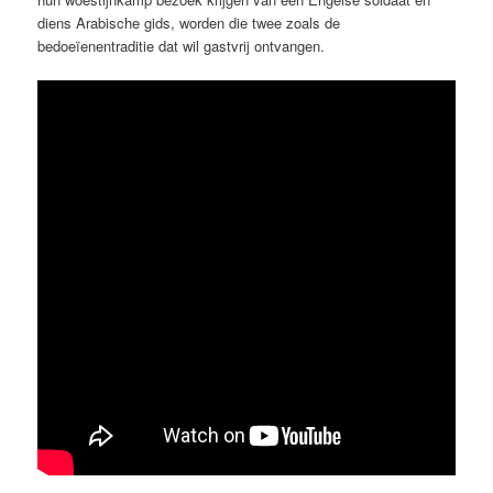
diens Arabische gids, worden die twee zoals de
bedoeïenentraditie dat wil gastvrij ontvangen.