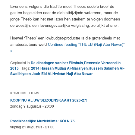
Eveneens volgens die traditie moet Theebs oudere broer de
gasten begeleiden naar de dichtstbijzijnde waterbron, maar de
jonge Theeb kan het niet laten hen stiekem te volgen doorheen
de woestijn: een levensgevaarlijke vergissing, zo blijkt al snel.
Hoewel ‘Theeb’ een lowbudget-productie is die grotendeels met
amateuracteurs werd
Continue reading “THEEB (Naji Abu Nowar)”
»
Geplaatst in
De dinsdagen van het Filmhuis
,
Recensie
,
Vertoond in
2015
|
Tags:
2014
,
Hassan Mutlag Al-Maraiyeh
,
Hussein Salameh Al-
Sweilhiyeen
,
Jacir Eid Al-Hwietat
,
Naji Abu Nowar
KOMENDE FILMS
KOOP NU AL UW SEIZOENSKAART 2026-27!
zondag 9 augustus - 20:00
Predikheerlijke Muziekfilms: KÖLN 75
vrijdag 21 augustus - 21:00