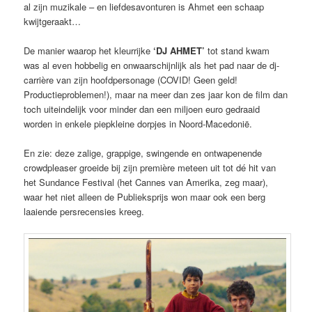
al zijn muzikale – en liefdesavonturen is Ahmet een schaap
kwijtgeraakt…
De manier waarop het kleurrijke
‘DJ AHMET’
tot stand kwam
was al even hobbelig en onwaarschijnlijk als het pad naar de dj-
carrière van zijn hoofdpersonage (COVID! Geen geld!
Productieproblemen!), maar na meer dan zes jaar kon de film dan
toch uiteindelijk voor minder dan een miljoen euro gedraaid
worden in enkele piepkleine dorpjes in Noord-Macedonië.
En zie: deze zalige, grappige, swingende en ontwapenende
crowdpleaser groeide bij zijn première meteen uit tot dé hit van
het Sundance Festival (het Cannes van Amerika, zeg maar),
waar het niet alleen de Publieksprijs won maar ook een berg
laaiende persrecensies kreeg.