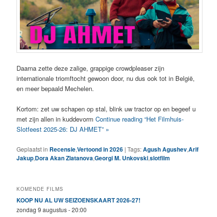
Daarna zette deze zalige, grappige crowdpleaser zijn
internationale triomftocht gewoon door, nu dus ook tot in België,
en meer bepaald Mechelen.
Kortom: zet uw schapen op stal, blink uw tractor op en begeef u
met zijn allen in kuddevorm
Continue reading “Het Filmhuis-
Slotfeest 2025-26: DJ AHMET” »
Geplaatst in
Recensie
,
Vertoond in 2026
|
Tags:
Agush Agushev
,
Arif
Jakup
,
Dora Akan Zlatanova
,
Georgi M. Unkovski
,
slotfilm
KOMENDE FILMS
KOOP NU AL UW SEIZOENSKAART 2026-27!
zondag 9 augustus - 20:00