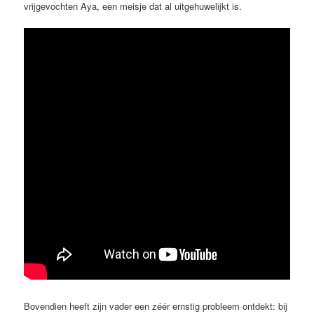
vrijgevochten Aya, een meisje dat al uitgehuwelijkt is.
Bovendien heeft zijn vader een zéér ernstig probleem ontdekt: bij