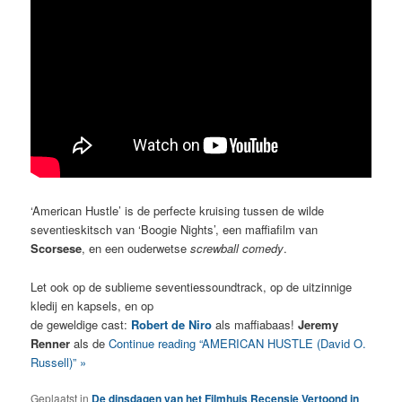
‘American Hustle’ is de perfecte kruising tussen de wilde
seventieskitsch van ‘Boogie Nights’, een maffiafilm van
Scorsese
, en een ouderwetse
screwball comedy
.
Let ook op de sublieme seventiessoundtrack, op de uitzinnige
kledij en kapsels, en op
de geweldige cast:
Robert de Niro
als maffiabaas!
Jeremy
Renner
als de
Continue reading “AMERICAN HUSTLE (David O.
Russell)” »
Geplaatst in
De dinsdagen van het Filmhuis
,
Recensie
,
Vertoond in