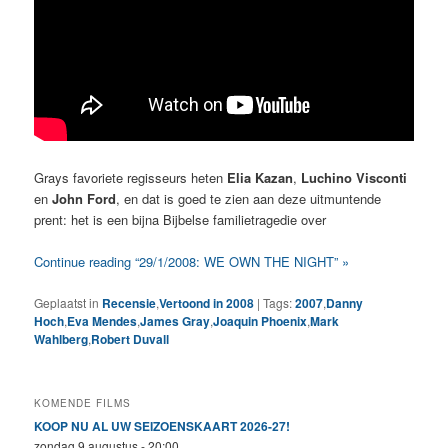
Grays favoriete regisseurs heten
Elia Kazan
,
Luchino Visconti
en
John Ford
, en dat is goed te zien aan deze uitmuntende
prent: het is een bijna Bijbelse familietragedie over
Continue reading “29/1/2008: WE OWN THE NIGHT” »
Geplaatst in
Recensie
,
Vertoond in 2008
|
Tags:
2007
,
Danny
Hoch
,
Eva Mendes
,
James Gray
,
Joaquin Phoenix
,
Mark
Wahlberg
,
Robert Duvall
KOMENDE FILMS
KOOP NU AL UW SEIZOENSKAART 2026-27!
zondag 9 augustus - 20:00