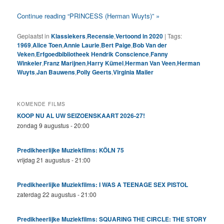
Continue reading “PRINCESS (Herman Wuyts)” »
Geplaatst in
Klassiekers
,
Recensie
,
Vertoond in 2020
|
Tags:
1969
,
Alice Toen
,
Annie Laurie
,
Bert Paige
,
Bob Van der
Veken
,
Erfgoedbibliotheek Hendrik Conscience
,
Fanny
Winkeler
,
Franz Marijnen
,
Harry Kümel
,
Herman Van Veen
,
Herman
Wuyts
,
Jan Bauwens
,
Polly Geerts
,
Virginia Mailer
KOMENDE FILMS
KOOP NU AL UW SEIZOENSKAART 2026-27!
zondag 9 augustus - 20:00
Predikheerlijke Muziekfilms: KÖLN 75
vrijdag 21 augustus - 21:00
Predikheerlijke Muziekfilms: I WAS A TEENAGE SEX PISTOL
zaterdag 22 augustus - 21:00
Predikheerlijke Muziekfilms: SQUARING THE CIRCLE: THE STORY