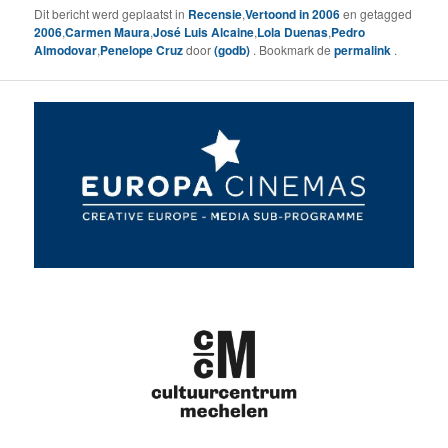
Dit bericht werd geplaatst in
Recensie
,
Vertoond in 2006
en getagged
2006
,
Carmen Maura
,
José Luis Alcaine
,
Lola Duenas
,
Pedro
Almodovar
,
Penelope Cruz
door
(godb)
. Bookmark de
permalink
.