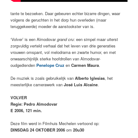
tante te bezoeken. Daar gebeuren echter bizarre dingen, waar
volgens de geruchten in het dorp hun overleden (maar
teruggekeerde) moeder de aanstookster van is.
‘Volver’ is een Almodovar
grand cru
: een simpel maar uiterst
zorgvuldig verteld verhaal dat het leven van drie generaties
vrouwen omspant, vol melodrama en zwarte humor, en
met
onwaarschijnlijk sterke hoofdrollen van Almodovar-
oudgedienden
Penelope Cruz
en
Carmen Maura
.
De muziek is zoals gebruikelijk van
Alberto Iglesias
, het
meesterlijke camerawerk van
José Luis Alcaine
.
VOLVER
Regie: Pedro Almodovar
E 2006, 121 min.
Deze film werd in Filmhuis Mechelen vertoond op:
DINSDAG 24 OKTOBER 2006
om
20u30