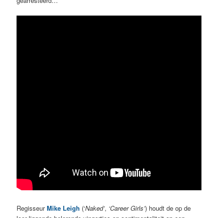
gearresteerd…
Regisseur
Mike Leigh
(‘
Naked’
,
‘Career Girls’
) houdt de op de