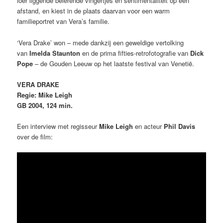
loer liggende belerende vingertjes en sentimentaliteit op een
afstand, en kiest in de plaats daarvan voor een warm
familieportret van Vera’s familie.
‘Vera Drake’ won – mede dankzij een geweldige vertolking
van
Imelda Staunton
en de
prima fifties-retrofotografie van
Dick
Pope
– de Gouden Leeuw op het laatste festival van Venetië.
VERA DRAKE
Regie: Mike Leigh
GB 2004, 124 min.
Een interview met regisseur
Mike Leigh
en acteur
Phil Davis
over de film: