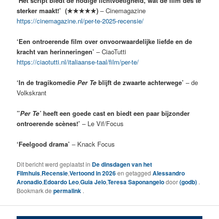
‘Het script biedt de nodige lichtvoetigheid, wat de film des te
sterker maakt!’ (★★★★★)
– Cinemagazine
https://cinemagazine.nl/per-te-2025-recensie/
‘Een ontroerende film over onvoorwaardelijke liefde en de
kracht van herinneringen’
– CiaoTutti
https://ciaotutti.nl/italiaanse-taal/film/per-te/
‘In de tragikomedie
Per Te
blijft de zwaarte achterwege’
– de
Volkskrant
”
Per Te’
heeft een goede cast en biedt een paar bijzonder
ontroerende scènes!’
– Le Vif/Focus
‘Feelgood drama’
– Knack Focus
Dit bericht werd geplaatst in
De dinsdagen van het
Filmhuis
,
Recensie
,
Vertoond in 2026
en getagged
Alessandro
Aronadio
,
Edoardo Leo
,
Guia Jelo
,
Teresa Saponangelo
door
(godb)
.
Bookmark de
permalink
.