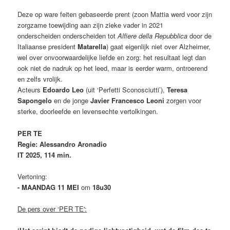
Deze op ware feiten gebaseerde prent (zoon Mattia werd voor zijn
zorgzame toewijding aan zijn zieke vader in 2021
onderscheiden onderscheiden tot
Alfiere della Repubblica
door de
Italiaanse president
Matarella
) gaat eigenlijk niet over Alzheimer,
wel over onvoorwaardelijke liefde en zorg: het resultaat legt dan
ook niet de nadruk op het leed, maar is eerder warm,
ontroerend
en zelfs vrolijk.
Acteurs
Edoardo Leo
(uit ‘Perfetti Sconosciutti’),
Teresa
Sapongelo
en de jonge
Javier Francesco Leoni
zorgen voor
sterke, doorleefde en levensechte vertolkingen.
PER TE
Regie: Alessandro Aronadio
IT 2025, 114 min.
Vertoning:
- MAANDAG 11 MEI
om
18u30
De pers over ‘PER TE':