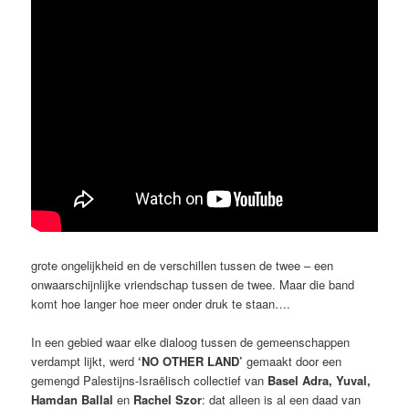
grote ongelijkheid en de verschillen tussen de twee – een
onwaarschijnlijke vriendschap tussen de twee. Maar die band
komt hoe langer hoe meer onder druk te staan….
In een gebied waar elke dialoog tussen de gemeenschappen
verdampt lijkt, werd
‘NO OTHER LAND’
gemaakt door een
gemengd Palestijns-Israëlisch collectief van
Basel Adra, Yuval,
Hamdan Ballal
en
Rachel Szor
: dat alleen is al een daad van