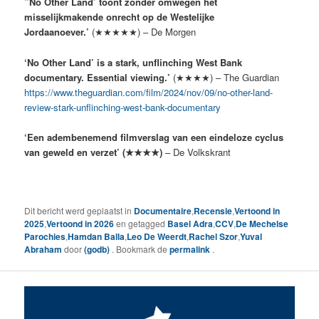
”No Other Land’ toont zonder omwegen het
misselijkmakende onrecht op de Westelijke
Jordaanoever.’
(★★★★★) – De Morgen
‘No Other Land’ is a stark, unflinching West Bank
documentary. Essential viewing.’
(★★★★) – The Guardian
https://www.theguardian.com/film/2024/nov/09/no-other-land-
review-stark-unflinching-west-bank-documentary
‘Een adembenemend filmverslag van een eindeloze cyclus
van geweld en verzet’ (★★★★)
– De Volkskrant
Dit bericht werd geplaatst in
Documentaire
,
Recensie
,
Vertoond in
2025
,
Vertoond in 2026
en getagged
Basel Adra
,
CCV
,
De Mechelse
Parochies
,
Hamdan Balla
,
Leo De Weerdt
,
Rachel Szor
,
Yuval
Abraham
door
(godb)
. Bookmark de
permalink
.