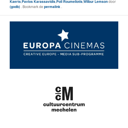
Kaerts
,
Pavlos Karassavidis
,
Poli Roumeliotis
,
Wilbur Lemson
door
(godb)
. Bookmark de
permalink
.