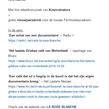
Met live rebetikomuziek van
Kosmokrators
+
gratis
nieuwjaarsdrink
voor de trouwe Filmhuisbezoekers!
In de pers:
‘Een schat van een documentaire’
– Radio 1
https://radio1.be/cafe-la-rose-blanche
‘Het laatste Griekse café van Molenbeek’
– reportage van
Bruzz
https://www.bruzz.be/samenleving/la-rose-blanche-het-laatste-
griekse-cafe-van-molenbeek-2019-10-23
‘Een café dat zó’n begrip in de buurt is dat het zijn eigen
documentaire kreeg.’
– Het Laatste Nieuws
https://www.hln.be/in-de-buurt/brussel/-la-rose-blanche-al-50-jaar-
grieks-volkscafe-in-hartje-molenbeek-iedereen-kan-hier-met-
elkaar-praten-nooit-is-hier-een-ruzie-geweest~a3efe3e1/
Check ook de website van
LA ROSE BLANCHE