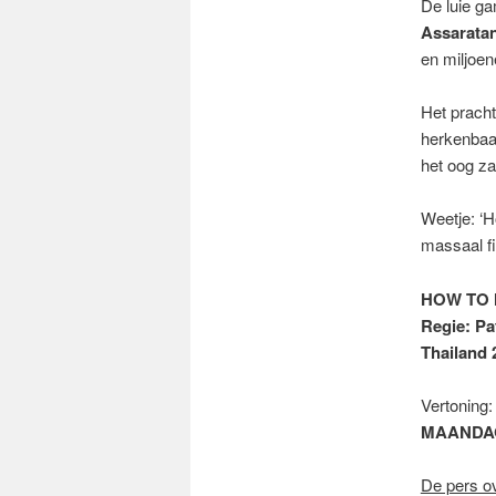
De luie g
Assarata
en miljoen
Het pracht
herkenbaar
het oog zal
Weetje: ‘
massaal fi
HOW TO 
Regie: Pa
Thailand 
Vertoning:
MAANDA
De pers 