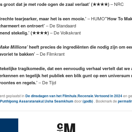
is groot dat je met rode ogen de zaal verlaat’ (★★★★)
– NRC
rechte tearjearker, maar het is een mooie.’
– HUMO
”How To Ma
 charmeert en ontroert’
– De Standaard
nend stekelig.’ (★★★★)
– De Volkskrant
ake Millions’
heeft precies de ingrediënten die nodig zijn om ee
avoriet te bakken’
– De Filmkrant
tekelijke tragikomedie, dat een eenvoudig verhaal vertelt dat we 
rkennen en tegelijk het publiek een blik gunt op een universum 
oontes en regels.’
– De Tijd
werd geplaatst in
De dinsdagen van het Filmhuis
,
Recensie
,
Vertoond in 2024
en g
Putthipong Assaratanakul
,
Usha Seamkhum
door
(godb)
. Bookmark de
permali