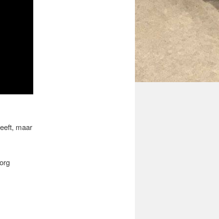
heeft, maar
zorg