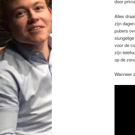
door prim
Alles draa
zijn dagen
pubers ove
slungelig
voor de c
zijn telef
op de zen
Wanneer zi