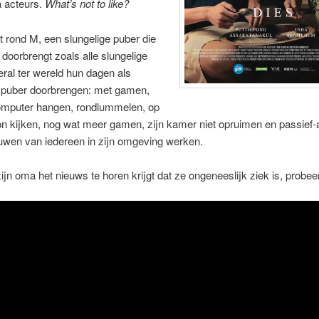
a acteurs.
What’s not to like?
it rond M, een slungelige puber die
 doorbrengt zoals alle slungelige
ral ter wereld hun dagen als
e puber doorbrengen: met gamen,
omputer hangen, rondlummelen, op
oon kijken, nog wat meer gamen, zijn kamer niet opruimen en passief-
uwen van iedereen in zijn omgeving werken.
jn oma het nieuws te horen krijgt dat ze ongeneeslijk ziek is, probeert