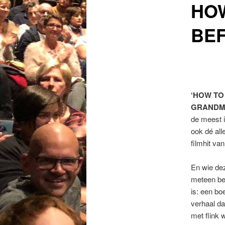
HOW
BE
‘HOW TO
GRANDMA
de meest in
ook dé all
filmhit van
En wie dez
meteen beg
is: een b
verhaal da
met flink 