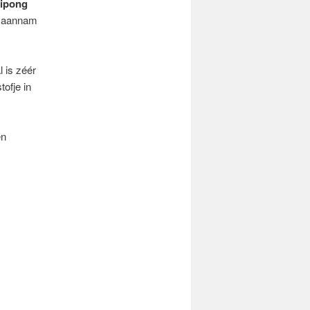
hipong
aannam
 is zéér
tofje in
en