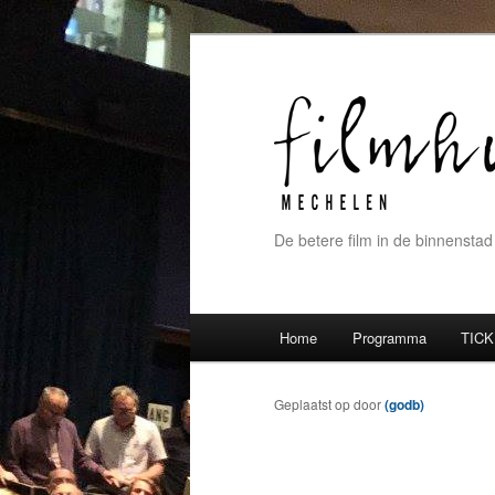
De betere film in de binnenstad
Hoofdmenu
Home
Programma
TICK
Spring naar de primaire inh
Spring naar de secundaire 
Geplaatst op
door
(godb)