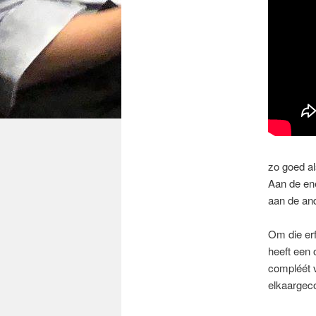
zo goed al
Aan de ene
aan de and
Om die erf
heeft een 
compléét v
elkaar
gec