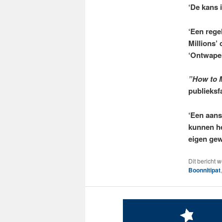
‘De kans 
‘Een regel
Millions’
‘Ontwape
”How to M
publieksf
‘Een aans
kunnen he
eigen gew
Dit bericht 
Boonnitipat
,