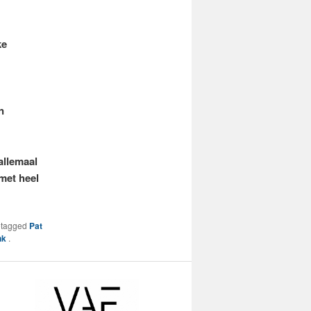
ke
n
allemaal
met heel
etagged
Pat
nk
.