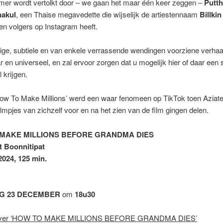
amer wordt vertolkt door – we gaan het maar één keer zeggen –
Putt
nakul
, een Thaise megavedette die wijselijk de artiestennaam
Billkin
en volgers op Instagram heeft.
ige, subtiele en van enkele verrassende wendingen voorziene verhaal
 en universeel, en zal ervoor zorgen dat u mogelijk hier of daar een s
 krijgen.
How To Make Millions’ werd een waar fenomeen op TikTok toen Aziat
lmpjes van zichzelf voor en na het zien van de film gingen delen.
MAKE MILLIONS BEFORE GRANDMA DIES
t Boonnitipat
2024, 125 min.
G 23 DECEMBER
om
18u30
over ‘HOW TO MAKE MILLIONS BEFORE GRANDMA DIES’