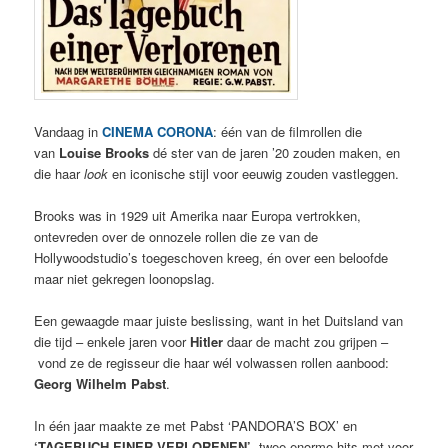
Vandaag in
CINEMA CORONA
: één van de filmrollen die
van
Louise Brooks
dé ster van de jaren ’20 zouden maken, en
die haar
look
en iconische stijl voor eeuwig zouden vastleggen.
Brooks was in 1929 uit Amerika naar Europa vertrokken,
ontevreden over de onnozele rollen die ze van de
Hollywoodstudio’s toegeschoven kreeg, én over een beloofde
maar niet gekregen loonopslag.
Een gewaagde maar juiste beslissing, want in het Duitsland van
die tijd – enkele jaren voor
Hitler
daar de macht zou grijpen –
vond ze de regisseur die haar wél volwassen rollen aanbood:
Georg Wilhelm Pabst
.
In één jaar maakte ze met Pabst ‘PANDORA’S BOX’ en
‘TAGEBUCH EINER VERLORENEN’
, twee enorme hits met voor