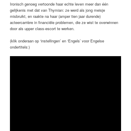
Ironisch genoeg vertoonde haar echte leven meer dan één
gelijkenis met dat van Thymian: ze werd als jong meisje
misbruikt, en raakte na haar (amper tien jaar durende)
acteercarrière in financiële problemen, die ze wist te overwinnen
door als upper class-escort te werken.
(klik onderaan op ‘instellingen’ en ‘Engels’ voor Engelse
ondertitels:)