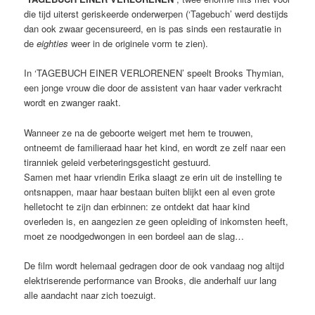
die tijd uiterst geriskeerde onderwerpen (‘Tagebuch’ werd destijds
dan ook zwaar gecensureerd, en is pas sinds een restauratie in
de
eighties
weer in de originele vorm te zien).
In ‘TAGEBUCH EINER VERLORENEN’ speelt Brooks Thymian,
een jonge vrouw die door de assistent van haar vader verkracht
wordt en zwanger raakt.
Wanneer ze na de geboorte weigert met hem te trouwen,
ontneemt de familieraad haar het kind, en wordt ze zelf naar een
tiranniek geleid verbeteringsgesticht gestuurd.
Samen met haar vriendin Erika slaagt ze erin uit de instelling te
ontsnappen, maar haar bestaan buiten blijkt een al even grote
helletocht te zijn dan erbinnen: ze ontdekt dat haar kind
overleden is, en aangezien ze geen opleiding of inkomsten heeft,
moet ze noodgedwongen in een bordeel aan de slag…
De film wordt helemaal gedragen door de ook vandaag nog altijd
elektriserende performance van Brooks, die anderhalf uur lang
alle aandacht naar zich toezuigt.