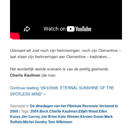
Uiteraard wil Joel noch zijn herinneringen, noch zijn Clementine –
laat staan zijn herinneringen aan Clementine – kwijtraken…
Het wonderlijk weirde scenario is van de prettig gestoorde
Charlie Kaufman
(de man
Continue reading “29/3/2005: ETERNAL SUNSHINE OF THE
SPOTLESS MIND” »
Geplaatst in
De dinsdagen van het Filmhuis
,
Recensie
,
Vertoond in
2005
|
Tags:
2004
,
Beck
,
Charlie Kaufman
,
Elijah Wood
,
Ellen
Kuras
,
Jim Carrey
,
Jon Brion
,
Kate Winslet
,
Kirsten Dunst
,
Mark
Ruffalo
,
Michel Gondry
,
Tom Wilkinson