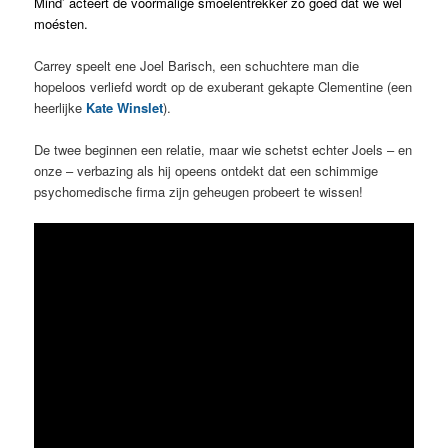
Mind’ acteert de voormalige smoelentrekker zo goed dat we wel
moésten.
Carrey speelt ene Joel Barisch, een schuchtere man die
hopeloos verliefd wordt op de exuberant gekapte Clementine (een
heerlijke
Kate Winslet
).
De twee beginnen een relatie, maar wie schetst echter Joels – en
onze – verbazing als hij opeens ontdekt dat een schimmige
psychomedische firma zijn geheugen probeert te wissen!