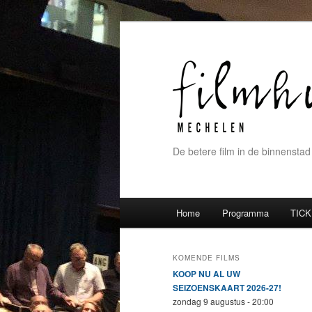
De betere film in de binnenstad
Hoofdmenu
Home
Programma
TICK
Spring naar de primaire inh
Spring naar de secundaire 
KOMENDE FILMS
KOOP NU AL UW
SEIZOENSKAART 2026-27!
zondag 9 augustus - 20:00