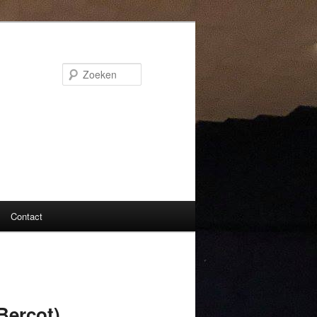
Zoeken
Contact
ercot)