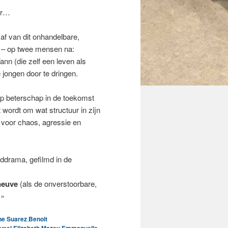
er…
af van dit onhandelbare,
el – op twee mensen na:
nn (die zelf een leven als
e jongen door te dringen.
op beterschap in de toekomst
t wordt om wat structuur in zijn
r voor chaos, agressie en
ddrama, gefilmd in de
neuve
(als de onverstoorbare,
 »
e Suarez
,
Benoit
,
,