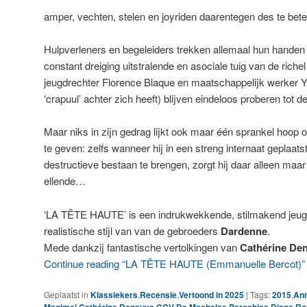
amper, vechten, stelen en joyriden daarentegen des te bet
Hulpverleners en begeleiders trekken allemaal hun handen 
constant dreiging uitstralende en asociale tuig van de rich
jeugdrechter Florence Blaque en maatschappelijk werker Ya
‘crapuul’ achter zich heeft) blijven eindeloos proberen tot d
Maar niks in zijn gedrag lijkt ook maar één sprankel hoop 
te geven: zelfs wanneer hij in een streng internaat geplaats
destructieve bestaan te brengen, zorgt hij daar alleen maa
ellende…
‘LA TÊTE HAUTE’ is een indrukwekkende, stilmakend jeug
realistische stijl van van de gebroeders
Dardenne
.
Mede dankzij fantastische vertolkingen van
Cathérine De
Continue reading “LA TÊTE HAUTE (Emmanuelle Bercot)”
Geplaatst in
Klassiekers
,
Recensie
,
Vertoond in 2025
|
Tags:
2015
,
Ann
,
,
,
,