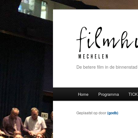
De betere film in de binnenstad
Hoofdmenu
Home
Programma
TICK
Spring naar de primaire inh
Spring naar de secundaire 
Geplaatst op
door
(godb)