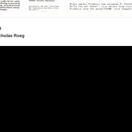
9
cholas Roeg