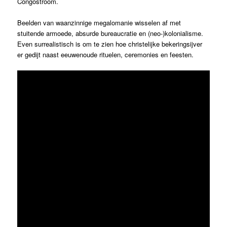
Congostroom.
Beelden van waanzinnige megalomanie wisselen af met
stuitende armoede, absurde bureaucratie en (neo-)kolonialisme.
Even surrealistisch is om te zien hoe christelijke bekeringsijver
er gedijt naast eeuwenoude rituelen, ceremonies en feesten.