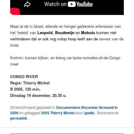
Maar al de in bloed, ellende en honger gedrenkte erfenissen van
het ‘beleid’ van
Leopold
,
Boudewijn
en
Mobutu
kunnen niet
verhinderen dat er ook nog volop hoop leeft aan de
oevers van de
rivier.
Kortom: komen kijken, en breng uw tante-nonneke-uit-de-Congo
mee!
CONGO RIVER
Regie: Thierry Michel
B 2006, 120 min.
Dinsdag 19 december, 20.30 u.
Dit bericht werd geplaatst in
Documentaire
,
Recensie
,
Vertoond in
2006
en getagged
2005
,
Thierry Michel
door
(godb)
. Bookmark de
permalink
.