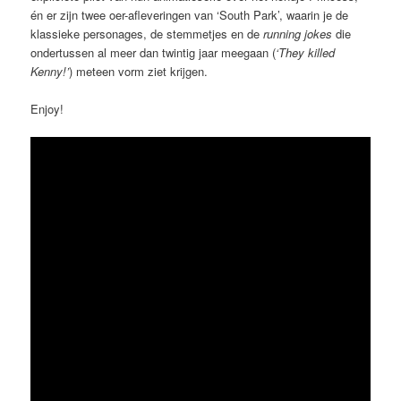
én er zijn twee oer-afleveringen van ‘South Park’, waarin je de
klassieke personages, de stemmetjes en de
running jokes
die
ondertussen al meer dan twintig jaar meegaan (
‘They killed
Kenny!’
) meteen vorm ziet krijgen.
Enjoy!