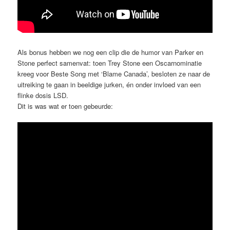
Als bonus hebben we nog een clip die de humor van Parker en
Stone perfect samenvat: toen Trey Stone een Oscarnominatie
kreeg voor Beste Song met ‘Blame Canada’, besloten ze naar de
uitreiking te gaan in beeldige jurken, én onder invloed van een
flinke dosis LSD.
Dit is was wat er toen gebeurde: