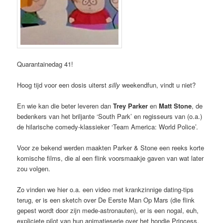
Quarantainedag 41!
Hoog tijd voor een dosis uiterst
silly
weekendfun, vindt u niet?
En wie kan die beter leveren dan
Trey Parker
en
Matt Stone
, de
bedenkers van het briljante ‘South Park’ en regisseurs van (o.a.)
de hilarische comedy-klassieker ‘Team America: World Police’.
Voor ze bekend werden maakten Parker & Stone een reeks korte
komische films, die al een flink voorsmaakje gaven van wat later
zou volgen.
Zo vinden we hier o.a. een video met krankzinnige dating-tips
terug, er is een sketch over De Eerste Man Op Mars (die flink
gepest wordt door zijn mede-astronauten), er is een nogal, euh,
expliciete pilot van hun animatieserie over het hondje Princess,