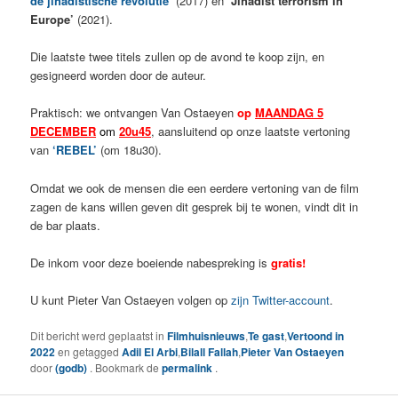
de jihadistische revolutie’
(2017) en
‘Jihadist terrorism in
Europe’
(2021).
Die laatste twee titels zullen op de avond te koop zijn, en
gesigneerd worden door de auteur.
Praktisch: we ontvangen Van Ostaeyen
op
MAANDAG 5
DECEMBER
om
20u45
, aansluitend op onze laatste vertoning
van
‘REBEL’
(om 18u30).
Omdat we ook de mensen die een eerdere vertoning van de film
zagen de kans willen geven dit gesprek bij te wonen, vindt dit in
de bar plaats.
De inkom voor deze boeiende nabespreking is
gratis!
U kunt Pieter Van Ostaeyen volgen op
zijn Twitter-account
.
Dit bericht werd geplaatst in
Filmhuisnieuws
,
Te gast
,
Vertoond in
2022
en getagged
Adil El Arbi
,
Bilall Fallah
,
Pieter Van Ostaeyen
door
(godb)
. Bookmark de
permalink
.